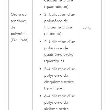
deuxième ordre
(quadratique).
3
—
Utilisation d’un
Ordre de
polynôme de
tendance
troisième ordre
de
Long
(cubique).
polynôme
(Facultatif)
4
—
Utilisation d’un
polynôme de
quatrième ordre
(quartique).
5
—
Utilisation d’un
polynôme de
cinquième ordre
(quintique).
6
—
Utilisation d’un
polynôme de
sixième ordre