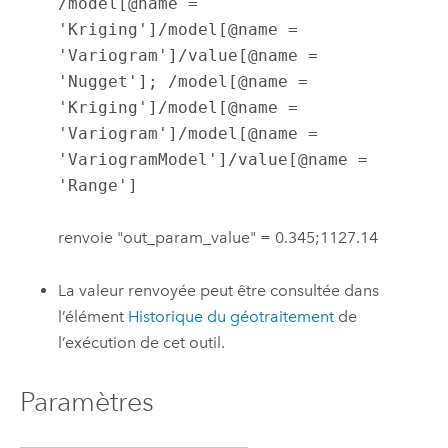
/model[@name = 
'Kriging']/model[@name = 
'Variogram']/value[@name = 
'Nugget']; /model[@name = 
'Kriging']/model[@name = 
'Variogram']/model[@name = 
'VariogramModel']/value[@name = 
'Range']
renvoie "out_param_value" = 0.345;1127.14
La valeur renvoyée peut être consultée dans
l’élément
Historique du géotraitement
de
l’exécution de cet outil.
Paramètres