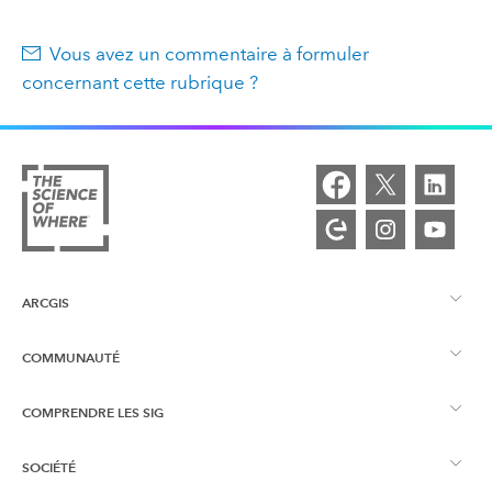
Vous avez un commentaire à formuler
concernant cette rubrique ?
ARCGIS
COMMUNAUTÉ
Vue d’ensemble d’ArcGIS
COMPRENDRE LES SIG
Esri Community
Cartographie
SOCIÉTÉ
Qu’est-ce qu’un SIG ?
Blog ArcGIS
ArcGIS Pro