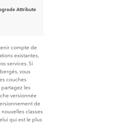
grade Attribute
 tenir compte de
tions existantes,
s services. Si
ébergés, vous
les couches
 partagez les
nche versionnée
e versionnement de
 nouvelles classes
lui qui est le plus