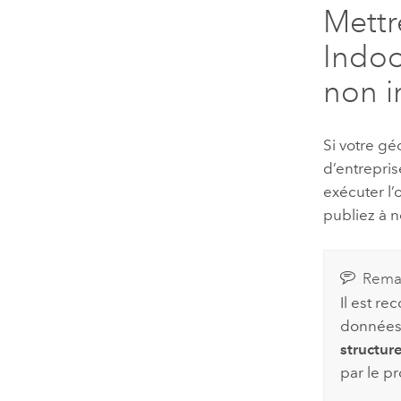
Mettr
Indoo
non i
Si votre g
d’entrepri
exécuter l’
publiez à n
Rema
Il est r
données
structur
par le p