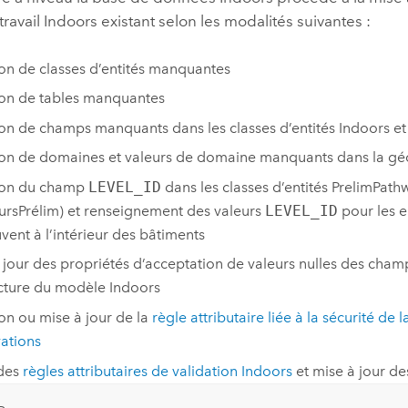
travail
Indoors
existant selon les modalités suivantes :
on de classes d’entités manquantes
on de tables manquantes
on de champs manquants dans les classes d’entités
Indoors
et
on de domaines et valeurs de domaine manquants dans la g
ion du champ
LEVEL_ID
dans les classes d’entités PrelimPath
ursPrélim) et renseignement des valeurs
LEVEL_ID
pour les e
uvent à l’intérieur des bâtiments
 jour des propriétés d’acceptation de valeurs nulles des cham
ucture du modèle
Indoors
on ou mise à jour de la
règle attributaire liée à la sécurité de 
ations
 des
règles attributaires de validation
Indoors
et mise à jour de