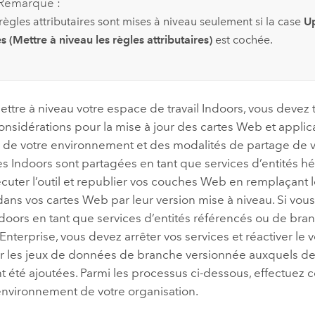
Remarque :
règles attributaires sont mises à niveau seulement si la case
Up
s (Mettre à niveau les règles attributaires)
est cochée.
ttre à niveau votre espace de travail
Indoors
, vous devez
onsidérations pour la mise à jour des cartes Web et applica
 de votre environnement et des modalités de partage de vo
es
Indoors
sont partagées en tant que services d’entités h
cuter l’outil et republier vos couches Web en remplaçant 
dans vos cartes Web par leur version mise à niveau. Si vous
ndoors
en tant que services d’entités référencés ou de bra
Enterprise
, vous devez arrêter vos services et réactiver l
r les jeux de données de branche versionnée auxquels de
nt été ajoutées. Parmi les processus ci-dessous, effectuez ce
environnement de votre organisation.