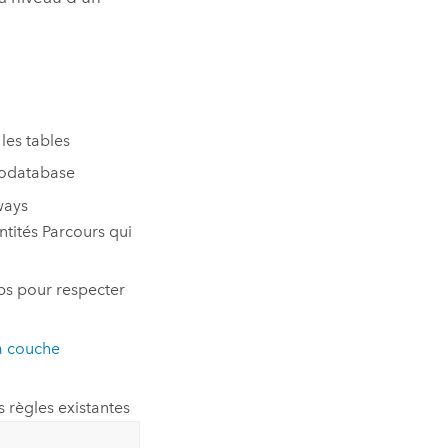
 les tables
éodatabase
ways
ntités Parcours qui
ps pour respecter
la couche
s règles existantes