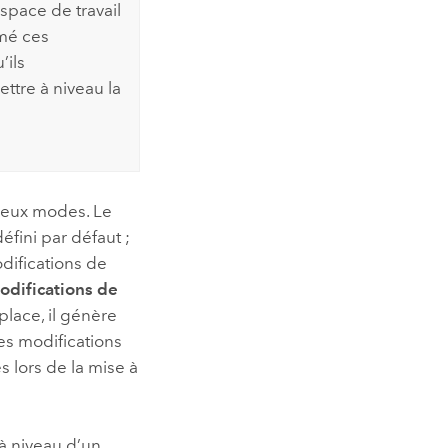
space de travail
mmé ces
’ils
ttre à niveau la
deux modes. Le
éfini par défaut ;
difications de
modifications de
 place, il génère
es modifications
s lors de la mise à
à niveau d’un