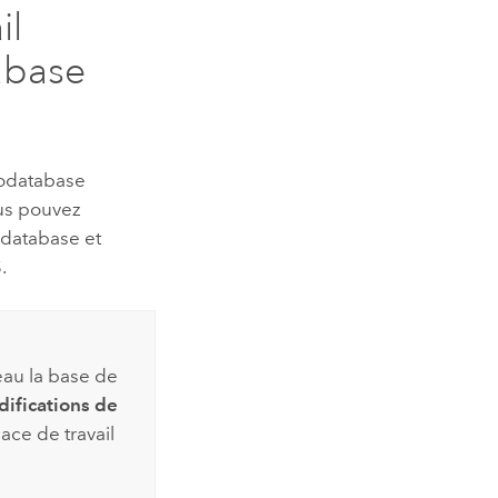
il
abase
éodatabase
ous pouvez
odatabase et
.
eau la base de
difications de
ace de travail