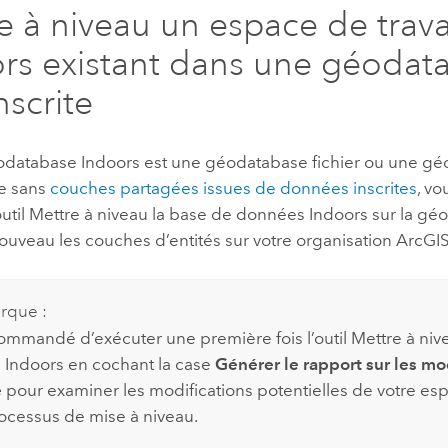
e à niveau un espace de trava
rs
existant dans une géodat
nscrite
éodatabase
Indoors
est une géodatabase fichier ou une g
se sans
couches partagées issues de données inscrites
, v
outil
Mettre à niveau la base de données Indoors
sur la gé
ouveau les couches d’entités sur votre organisation ArcGIS
rque :
ecommandé d’exécuter une première fois l’outil
Mettre à niv
 Indoors
en cochant la case
Générer le rapport sur les mo
e
pour examiner les modifications potentielles de votre esp
rocessus de mise à niveau.