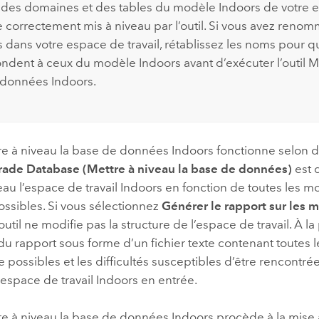
des domaines et des tables du modèle
Indoors
de votre e
e correctement mis à niveau par l’outil. Si vous avez reno
 dans votre espace de travail, rétablissez les noms pour qu
ondent à ceux du modèle
Indoors
avant d’exécuter l’outil
Me
 données Indoors
.
re à niveau la base de données Indoors
fonctionne selon 
ade Database (Mettre à niveau la base de données)
est d
veau l’espace de travail
Indoors
en fonction de toutes les mo
ossibles. Si vous sélectionnez
Générer le rapport sur les 
l’outil ne modifie pas la structure de l’espace de travail. À la
u rapport sous forme d’un fichier texte contenant toutes l
e possibles et les difficultés susceptibles d’être rencontrée
’espace de travail
Indoors
en entrée.
re à niveau la base de données Indoors
procède à la mise 