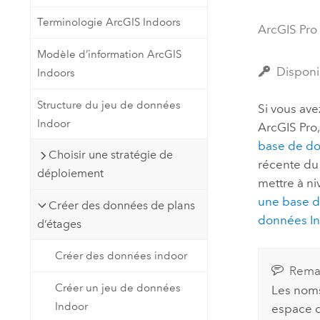
Ressources naturelles
Terminologie ArcGIS Indoors
Technologie Developer
ArcGIS Pro
Créer des applications de
Modèle d’information ArcGIS
cartographie et d’analyse spatiale
Tous les secteurs d’activité
Disponi
Indoors
Structure du jeu de données
Si vous ave
Tous les produits
Indoor
ArcGIS Pro
base de do
Choisir une stratégie de
récente d
déploiement
mettre à ni
une base d
Créer des données de plans
données In
d’étages
Créer des données indoor
Rema
Créer un jeu de données
Les noms
Indoor
espace d