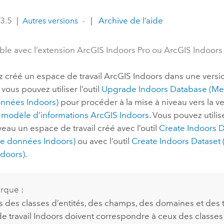
professionnels et
perspectiv
 3.5
|
|
Archive de l’aide
Autres versions
technologiques
tendances
l’univers
ble avec l’extension ArcGIS Indoors Pro ou ArcGIS Indoor
géospatia
z créé un espace de travail
ArcGIS Indoors
dans une versi
Tous les récits
, vous pouvez utiliser l’outil
Upgrade Indoors Database (Mett
nnées Indoors)
pour procéder à la mise à niveau vers la ve
u
modèle d’informations
ArcGIS Indoors
. Vous pouvez utilis
veau un espace de travail créé avec l’outil
Create Indoors 
e données Indoors)
ou avec l’outil
Create Indoors Dataset 
doors)
.
rque :
 des classes d’entités, des champs, des domaines et des t
e travail
Indoors
doivent correspondre à ceux des classes 