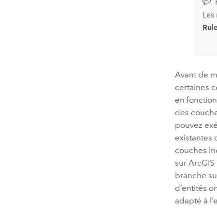
Les 
Rule
Avant de me
certaines c
en fonction
des couch
pouvez exé
existantes 
couches
I
sur
ArcGIS 
branche su
d’entités o
adapté à l’