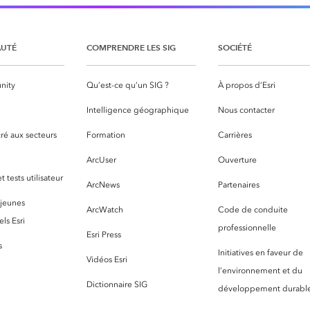
UTÉ
COMPRENDRE LES SIG
SOCIÉTÉ
nity
Qu’est-ce qu’un SIG ?
À propos d’Esri
S
Intelligence géographique
Nous contacter
ré aux secteurs
Formation
Carrières
ArcUser
Ouverture
 tests utilisateur
ArcNews
Partenaires
 jeunes
ArcWatch
Code de conduite
ls Esri
professionnelle
Esri Press
s
Initiatives en faveur de
Vidéos Esri
l’environnement et du
Dictionnaire SIG
développement durabl