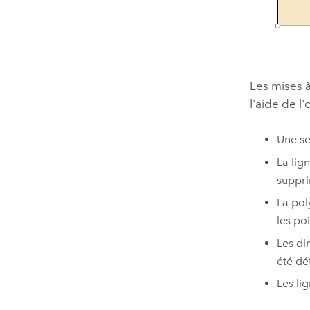
Les mises à
l'aide de l'
Une se
La lig
suppr
La pol
les po
Les di
été déf
Les li