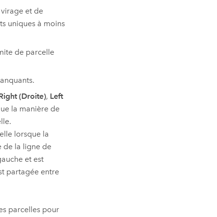
 virage et de
nts uniques à moins
mite de parcelle
 manquants.
Right (Droite)
,
Left
ue la manière de
lle.
elle lorsque la
e de la ligne de
gauche et est
est partagée entre
es parcelles pour