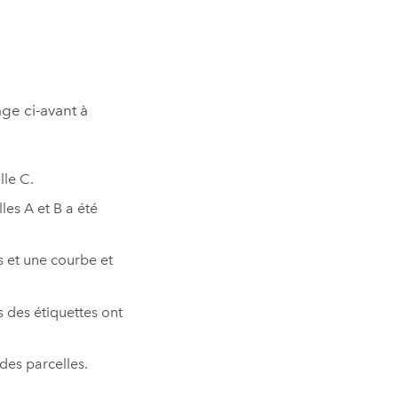
age ci-avant à
lle C.
les A et B a été
es et une courbe et
 des étiquettes ont
des parcelles.