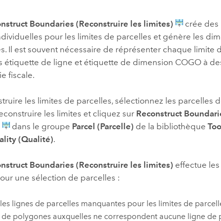
professionnels et
perspectiv
nstruct Boundaries (Reconstruire les limites)
crée des 
technologiques
tendances
ndividuelles pour les limites de parcelles et génère les 
l’univers
 Il est souvent nécessaire de réprésenter chaque limite 
géospatia
s étiquette de ligne et étiquette de dimension COGO à des
e fiscale.
Tous les récits
truire les limites de parcelles, sélectionnez les parcelles 
econstruire les limites et cliquez sur
Reconstruct Boundari
)
dans le groupe
Parcel (Parcelle)
de la bibliothèque
Too
lity (Qualité)
.
nstruct Boundaries (Reconstruire les limites)
effectue les
our une sélection de parcelles :
e les lignes de parcelles manquantes pour les limites de parcelles
s de polygones auxquelles ne correspondent aucune ligne de p