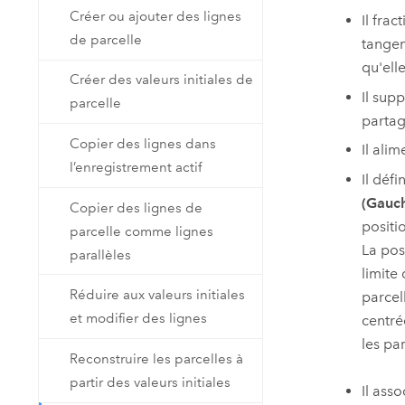
Créer ou ajouter des lignes
Il fra
de parcelle
tangen
qu'ell
Créer des valeurs initiales de
Il sup
parcelle
partag
Copier des lignes dans
Il ali
l’enregistrement actif
Il déf
(Gauc
Copier des lignes de
positi
parcelle comme lignes
La posi
parallèles
limite
Réduire aux valeurs initiales
parcel
et modifier des lignes
centré
les pa
Reconstruire les parcelles à
partir des valeurs initiales
Il ass