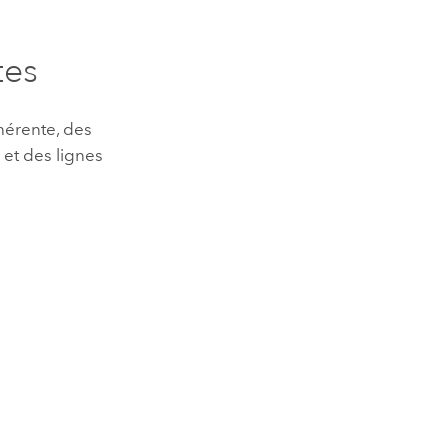
tes
hérente, des
 et des lignes