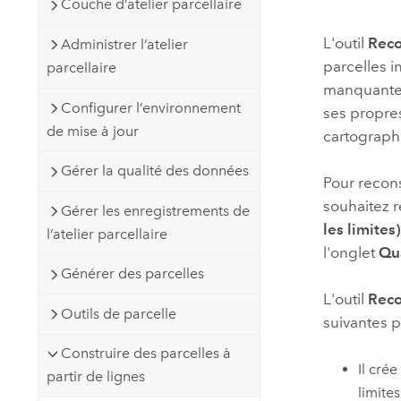
Couche d’atelier parcellaire
Ressources naturelles
Technologie Developer
L'outil
Reco
Administrer l’atelier
Créer des applications de
parcelles i
parcellaire
cartographie et d’analyse spatiale
Tous les secteurs d’activité
manquantes.
Configurer l’environnement
ses propre
de mise à jour
cartographi
Tous les produits
Gérer la qualité des données
Pour recons
souhaitez r
Gérer les enregistrements de
les limites
l’atelier parcellaire
l'onglet
Qua
Générer des parcelles
L'outil
Reco
Outils de parcelle
suivantes p
Construire des parcelles à
Il cré
partir de lignes
limite