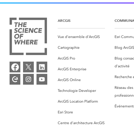
ARCGIS
COMMUNA
Vue d’ensemble d’ArcGIS
Esri Commu
Cartographie
Blog ArcGI
ArcGIS Pro
Blog consac
d’activité
ArcGIS Enterprise
Recherche et
ArcGIS Online
Réseau des
Technologie Developer
professionne
ArcGIS Location Platform
Événement
Esri Store
Centre d’architecture ArcGIS