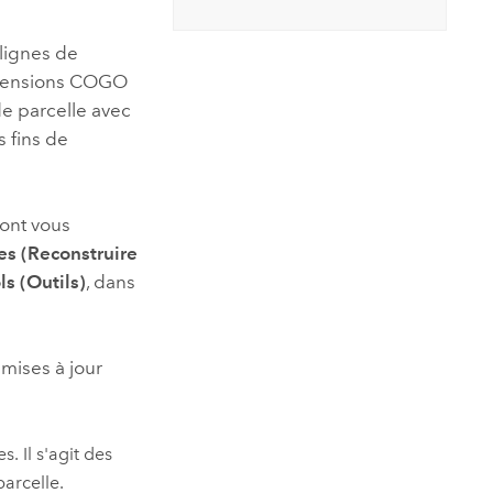
essai gratuit.
Lire le récit
Explorer ce cours
es et
Découvrir ArcGIS Pro
lignes de
 de
dimensions COGO
de parcelle avec
l
 fins de
dont vous
es (Reconstruire
ls (Outils)
, dans
 mises à jour
. Il s'agit des
arcelle.