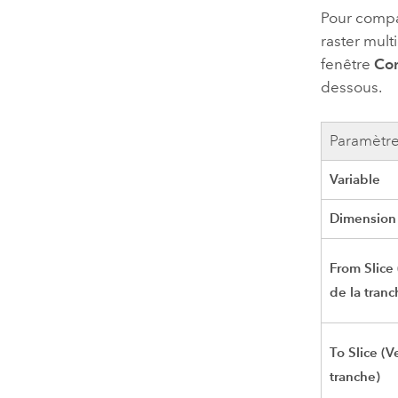
Pour compa
raster mul
fenêtre
Con
dessous.
Paramètr
Variable
Dimension
From Slice 
de la tranc
To Slice (V
tranche)