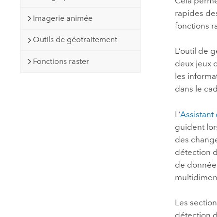
Cela perme
rapides de
Imagerie animée
fonctions r
Outils de géotraitement
L’outil de 
Fonctions raster
deux jeux 
les informa
dans le ca
L’
Assistant
guident lo
des change
détection 
de données
multidimen
Les section
détection 