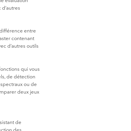
ne évaluation
 d’autres
 différence entre
aster contenant
c d’autres outils
fonctions qui vous
ls, de détection
 spectraux ou de
omparer deux jeux
sistant de
ction des