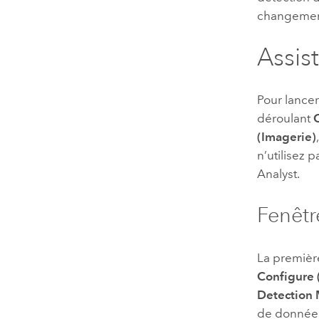
changement
Assis
Pour lance
déroulant
(Imagerie)
n’utilisez 
Analyst
.
Fenêtr
La première
Configure 
Detection
de données