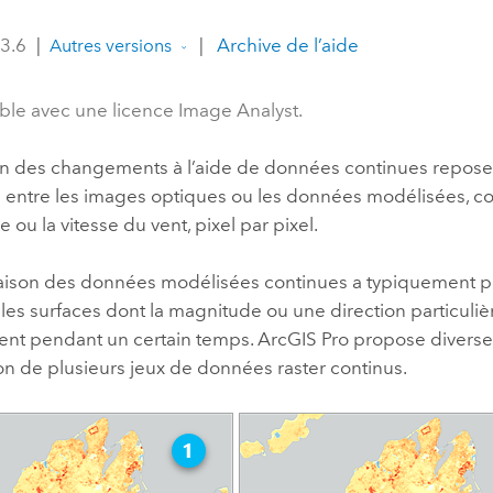
professionnels et
perspectiv
 3.6
|
|
Archive de l’aide
Autres versions
technologiques
tendances
l’univers
ble avec une licence Image Analyst.
géospatia
on des changements à l’aide de données continues repose 
Tous les récits
s entre les images optiques ou les données modélisées, 
 ou la vitesse du vent, pixel par pixel.
ison des données modélisées continues a typiquement p
r les surfaces dont la magnitude ou une direction particuli
nt pendant un certain temps.
ArcGIS Pro
propose divers
n de plusieurs jeux de données raster continus.