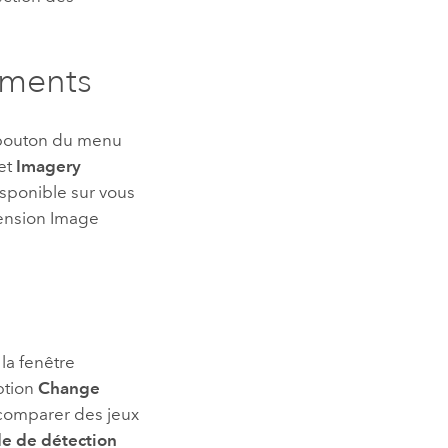
ements
e bouton du menu
et
Imagery
isponible sur vous
tension
Image
la fenêtre
option
Change
 comparer des jeux
e de détection