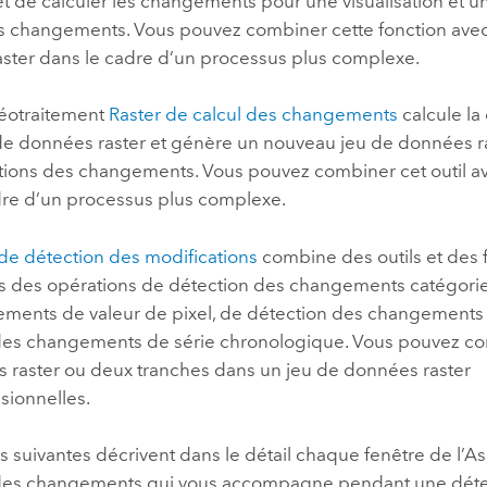
t de calculer les changements pour une visualisation et u
s changements. Vous pouvez combiner cette fonction avec
aster dans le cadre d’un processus plus complexe.
géotraitement
Raster de calcul des changements
calcule la
de données raster et génère un nouveau jeu de données r
tions des changements. Vous pouvez combiner cet outil ave
dre d’un processus plus complexe.
 de détection des modifications
combine des outils et des 
rs des opérations de détection des changements catégorie
ments de valeur de pixel, de détection des changements
des changements de série chronologique. Vous pouvez c
 raster ou deux tranches dans un jeu de données raster
sionnelles.
s suivantes décrivent dans le détail chaque fenêtre de l’As
des changements qui vous accompagne pendant une déte