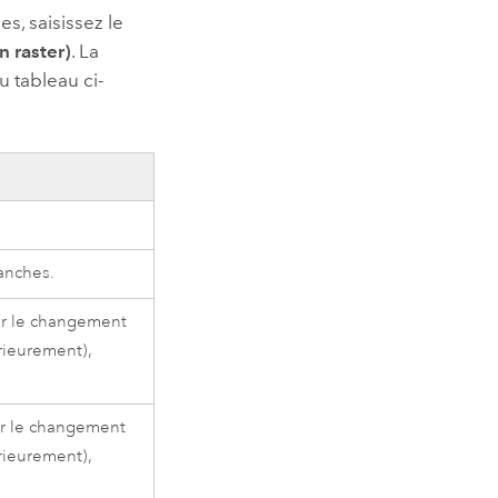
, saisissez le
n raster)
. La
u tableau ci-
anches.
uer le changement
érieurement),
uer le changement
érieurement),