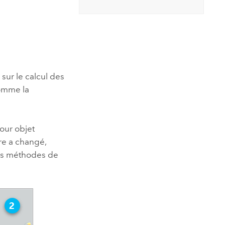
essai gratuit.
Lire le récit
Explorer ce cours
es et
Découvrir ArcGIS Pro
 de
l
sur le calcul des
comme la
our objet
ère a changé,
es méthodes de