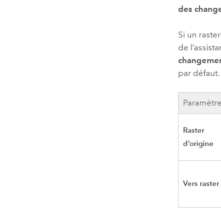
des chang
Si un raste
de l’assista
changemen
par défaut.
Paramètr
Raster
d’origine
Vers raster