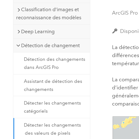
Ressources naturelles
Classification d’images et
Technologie Developer
ArcGIS Pro
reconnaissance des modèles
Créer des applications de
cartographie et d’analyse spatiale
Tous les secteurs d’activité
Disponi
Deep Learning
Détection de changement
La détecti
Tous les produits
différence
Détection des changements
température
dans ArcGIS Pro
La compara
Assistant de détection des
d’identifie
changements
généraleme
Détecter les changements
comparaiso
catégoriels
Détecter les changements
des valeurs de pixels