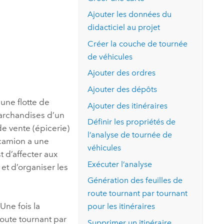
essai gratuit.
Lire le récit
Explorer ce cours
es et
Ajouter les données du
Découvrir ArcGIS Pro
 de
didacticiel au projet
Créer la couche de tournée
l
de véhicules
Ajouter des ordres
Ajouter des dépôts
 une flotte de
Ajouter des itinéraires
marchandises d’un
Définir les propriétés de
e vente (épicerie)
l’analyse de tournée de
camion a une
véhicules
t d’affecter aux
Exécuter l’analyse
et d’organiser les
Génération des feuilles de
route tournant par tournant
 Une fois la
pour les itinéraires
route tournant par
Supprimer un itinéraire