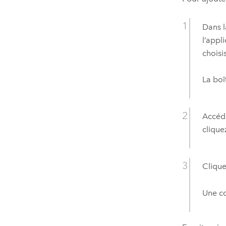
Dans l
l’appl
choisi
La boî
Accéde
clique
Clique
Une co