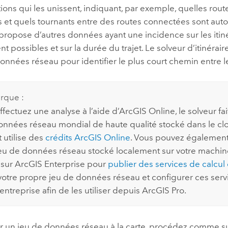
ations qui les unissent, indiquant, par exemple, quelles rout
et quels tournants entre des routes connectées sont autori
l propose d’autres données ayant une incidence sur les itin
 possibles et sur la durée du trajet. Le solveur d’itinéraire
onnées réseau pour identifier le plus court chemin entre le
rque :
ffectuez une analyse à l’aide d’
ArcGIS Online
, le solveur f
onnées réseau mondial de haute qualité stocké dans le c
 utilise des
crédits
ArcGIS Online
. Vous pouvez également u
eu de données réseau stocké localement sur votre machin
 sur
ArcGIS Enterprise
pour
publier des services de calcul d
t votre propre jeu de données réseau et configurer ces serv
’entreprise afin de les utiliser depuis
ArcGIS Pro
.
r un jeu de données réseau à la carte, procédez comme sui