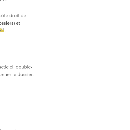
 côté droit de
ossiers)
et
.
cticiel, double-
onner le dossier.