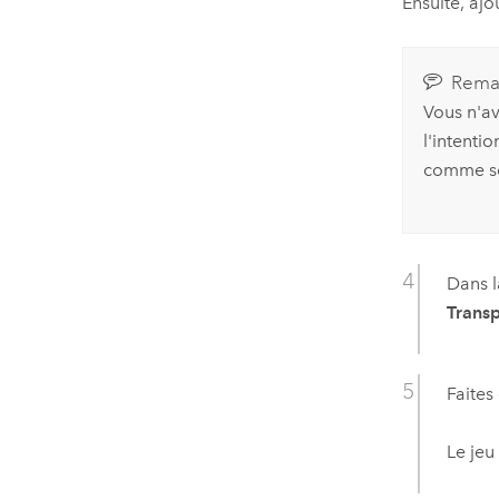
Ensuite, ajo
Rema
Vous n'av
l'intentio
comme so
Dans l
Transp
Faites
Le jeu