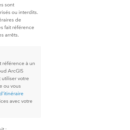
es sont
sés ou interdits.
éraires de
s fait référence
s arrêts.
ait référence à un
loud
ArcGIS
tiliser votre
e ou vous
’itinéraire
ices avec votre
t :