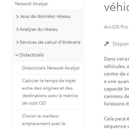
véhi
Network Analyst
Ressources naturelles
Technologie Developer
Jeux de données réseau
Créer des applications de
cartographie et d’analyse spatiale
Tous les secteurs d’activité
ArcGIS Pro
Analyse du réseau
Services de calcul d’itinéraire
Disponi
Tous les produits
Didacticiels
Dans cet ex
véhicules, 
Didacticiels Network Analyst
centre de d
Calculer le temps de trajet
a une quan
entre des origines et des
capacité li
destinations avec la matrice
camions de 
de coût OD
livraisons 
Choisir le meilleur
Cela peut 
emplacement avec le
séquence de