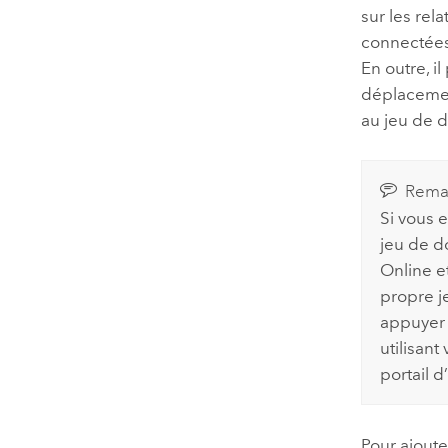
sur les rel
connectées 
En outre, i
déplacement
au jeu de d
Rema
Si vous e
jeu de d
Online
et
propre j
appuyer
utilisan
portail d
Pour ajoute