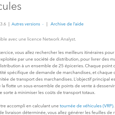
cules
professionnels et
perspectiv
technologiques
tendances
l’univers
 3.6
|
|
Archive de l’aide
Autres versions
géospatia
ble avec une licence Network Analyst.
Tous les récits
ercice, vous allez rechercher les meilleurs itinéraires pour
exploitée par une société de distribution, pour livrer des 
istribution à un ensemble de 25 épiceries. Chaque point d
tité spécifique de demande de marchandises, et chaque 
mitée de transport des marchandises. L’objectif principal es
la flotte un sous-ensemble de points de vente à desservir 
de sorte à minimiser les coûts de transport totaux.
être accompli en calculant une
tournée de véhicules (VRP)
.
 livraison déterminée, vous allez générer les feuilles de 