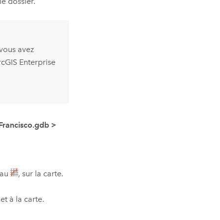
le dossier.
 vous avez
cGIS Enterprise
Francisco.gdb
>
eau
, sur la carte.
et à la carte.