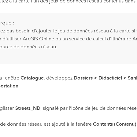
utez à la carte l'un des jeux de données réseau contenus dans 
rque :
ez pas besoin d'ajouter le jeu de données réseau à la carte si
n d'utiliser
ArcGIS Online
ou un service de calcul d’itinéraire
Ar
urce de données réseau.
a fenêtre
Catalogue
, développez
Dossiers
>
Didacticiel
>
San
ortation
.
 glisser
Streets_ND
, signalé par l’icône de jeu de données rés
 de données réseau est ajouté à la fenêtre
Contents (Contenu)