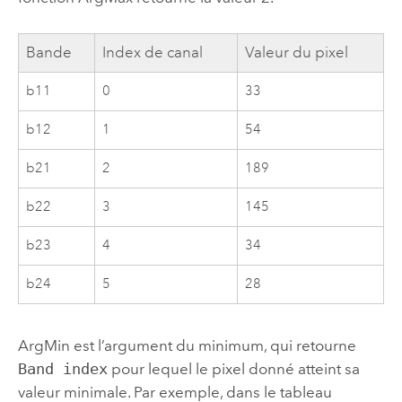
Bande
Index de canal
Valeur du pixel
b11
0
33
b12
1
54
b21
2
189
b22
3
145
b23
4
34
b24
5
28
ArgMin est l’argument du minimum, qui retourne
Band index
pour lequel le pixel donné atteint sa
valeur minimale. Par exemple, dans le tableau