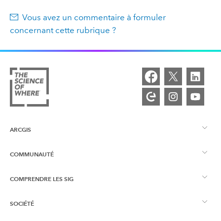
Vous avez un commentaire à formuler
concernant cette rubrique ?
ARCGIS
COMMUNAUTÉ
Vue d’ensemble d’ArcGIS
COMPRENDRE LES SIG
Esri Community
Cartographie
SOCIÉTÉ
Qu’est-ce qu’un SIG ?
Blog ArcGIS
ArcGIS Pro