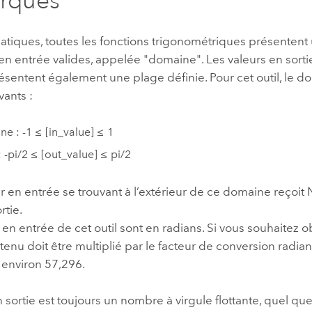
rques
tiques, toutes les fonctions trigonométriques présentent 
en entrée valides, appelée "domaine". Les valeurs en sort
ésentent également une plage définie. Pour cet outil, le d
vants :
e : -1 ≤ [in_value] ≤ 1
: -pi/2 ≤ [out_value] ≤ pi/2
r en entrée se trouvant à l’extérieur de ce domaine reçoit 
rtie.
 en entrée de cet outil sont en radians. Si vous souhaitez 
btenu doit être multiplié par le facteur de conversion radi
t environ 57,296.
n sortie est toujours un nombre à virgule flottante, quel que