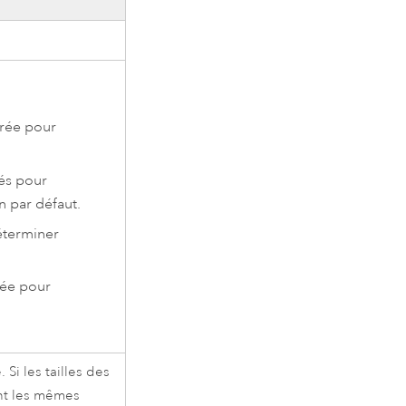
trée pour
sés pour
n par défaut.
déterminer
rée pour
. Si les tailles des
ent les mêmes