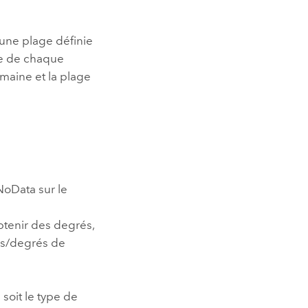
une plage définie
ie de chaque
omaine et la plage
NoData sur le
obtenir des degrés,
ans/degrés de
 soit le type de