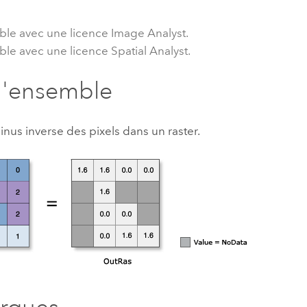
professionnels et
perspectiv
ble avec une licence Image Analyst.
technologiques
tendances
ble avec une licence Spatial Analyst.
l’univers
géospatia
d'ensemble
Tous les récits
sinus inverse des pixels dans un raster.