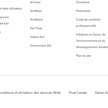
ArcUser
Ouverture
 tests utilisateur
ArcNews
Partenaires
 jeunes
ArcWatch
Code de conduite
ls Esri
professionnelle
Esri Press
s
Initiatives en faveur de
Vidéos Esri
l’environnement et du
Dictionnaire SIG
développement durabl
Plan du site
nditions d’utilisation des services Web
Trust Center
Gérer le