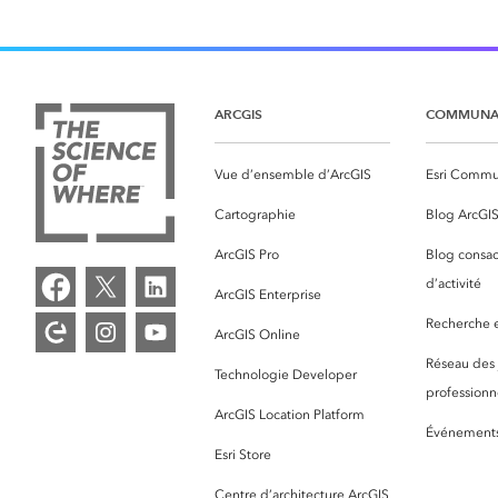
ARCGIS
COMMUNA
Vue d’ensemble d’ArcGIS
Esri Commu
Cartographie
Blog ArcGI
ArcGIS Pro
Blog consac
d’activité
ArcGIS Enterprise
Recherche et
ArcGIS Online
Réseau des
Technologie Developer
professionne
ArcGIS Location Platform
Événement
Esri Store
Centre d’architecture ArcGIS