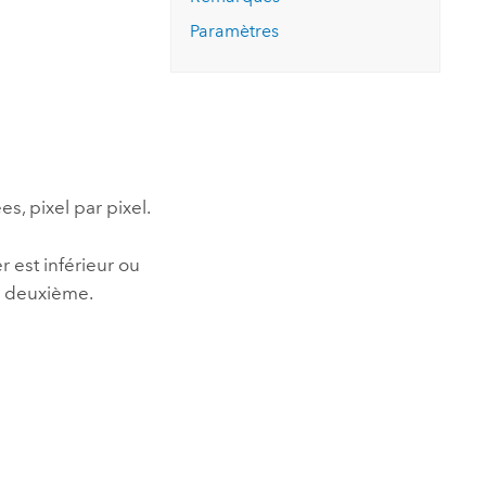
essai gratuit.
Lire le récit
Explorer ce cours
es et
Paramètres
Découvrir ArcGIS Pro
 de
l
s, pixel par pixel.
r est inférieur ou
au deuxième.