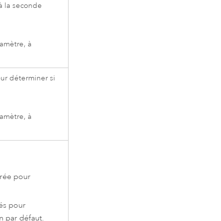
 à la seconde
ramètre, à
our déterminer si
ramètre, à
trée pour
sés pour
n par défaut.