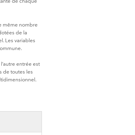
nstante de chaque
le même nombre
 dotées de la
l. Les variables
 commune.
l’autre entrée est
s de toutes les
ultidimensionnel.