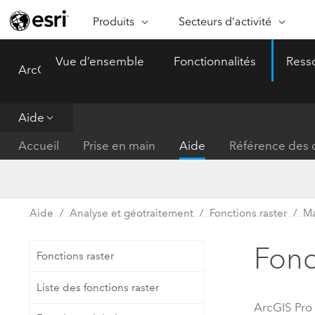
Produits
Secteurs d’activité
ARCGIS
SECTEURS D’ACTIVITÉ
FO
Vue d’ensemble
Fonctionnalités
Ress
ArcGIS Pro
Menu
Vue d’ensemble d’ArcGIS
Architecture, ingénierie et
Ca
Plateforme géospatiale
construction
Ob
d’entreprise d’Esri
do
Aide
Entreprise
ArcGIS Online
An
Accueil
Prise en main
Aide
Référence des o
Protection de l’environnemen
Plateforme de cartographie SaaS
Aj
complète
gé
Enseignement
ArcGIS Pro
Ge
Fournisseurs d’énergie
Aide
Analyse et géotraitement
Fonctions raster
Ma
Logiciel SIG leader du marché
In
Gestion des installations
mondial
do
Fonc
Fonctions raster
Santé et services à la person
ArcGIS Enterprise
Liste des fonctions raster
Système de base pour les SIG et
Administrations nationales
ArcGIS Pro
la cartographie