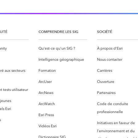
UTÉ
COMPRENDRE LES SIG
SOCIÉTÉ
nity
Qu’est-ce qu’un SIG ?
À propos d’Esri
S
Intelligence géographique
Nous contacter
ré aux secteurs
Formation
Carrières
ArcUser
Ouverture
 tests utilisateur
ArcNews
Partenaires
 jeunes
ArcWatch
Code de conduite
ls Esri
professionnelle
Esri Press
s
Initiatives en faveur de
Vidéos Esri
l’environnement et du
Dictionnaire SIG