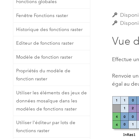
Fonctions globales
Ressources naturelles
Technologie Developer
Disponi
Fenêtre Fonctions raster
Créer des applications de
Disponi
cartographie et d’analyse spatiale
Tous les secteurs d’activité
Historique des fonctions raster
Vue 
Editeur de fonctions raster
Tous les produits
Modèle de fonction raster
Effectue un
Propriétés du modèle de
Renvoie une
fonction raster
égal au deu
Utiliser les éléments des jeux de
données mosaïque dans les
modèles de fonctions raster
Utiliser l'éditeur par lots de
fonctions raster