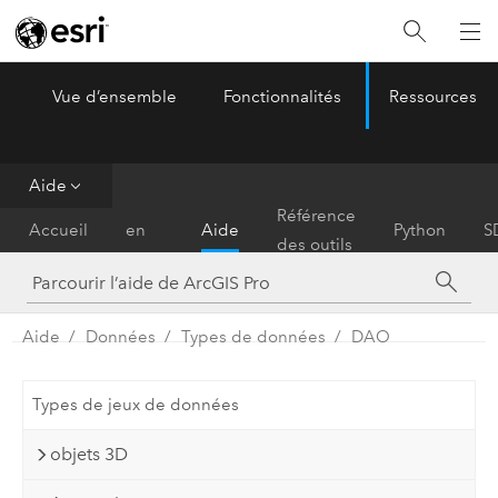
Vue d’ensemble
Fonctionnalités
Ressources
ArcGIS Pro
Menu
Aide
Prise
Référence
Accueil
en
Aide
Python
S
des outils
main
Aide
Données
Types de données
DAO
Types de jeux de données
objets 3D