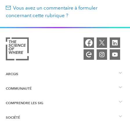
Vous avez un commentaire à formuler
concernant cette rubrique ?
ARCGIS
COMMUNAUTÉ
Vue d’ensemble d’ArcGIS
COMPRENDRE LES SIG
Esri Community
Cartographie
SOCIÉTÉ
Qu’est-ce qu’un SIG ?
Blog ArcGIS
ArcGIS Pro