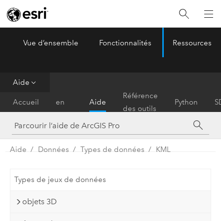
Vue d’ensemble
Fonctionnalités
Ressources
ArcGIS Pro
Menu
Aide
Prise
Référence
Accueil
en
Aide
Python
S
des outils
main
Aide
Données
Types de données
KML
Types de jeux de données
objets 3D