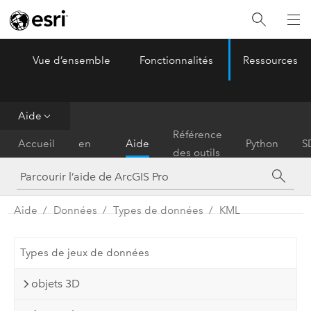
Vue d’ensemble
Fonctionnalités
Ressources
ArcGIS Pro
Menu
Aide
Prise
Référence
Accueil
en
Aide
Python
S
des outils
main
Aide
Données
Types de données
KML
Types de jeux de données
objets 3D