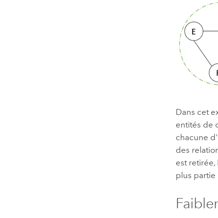
Dans cet ex
entités de
chacune d'e
des relation
est retirée
plus partie
Faible