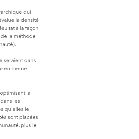
rarchique qui
value la densité
ultat à la façon
it de la méthode
nauté).
le seraient dans
ente en même
ptimisant la
 dans les
 qu'elles le
ités sont placées
unauté, plus le