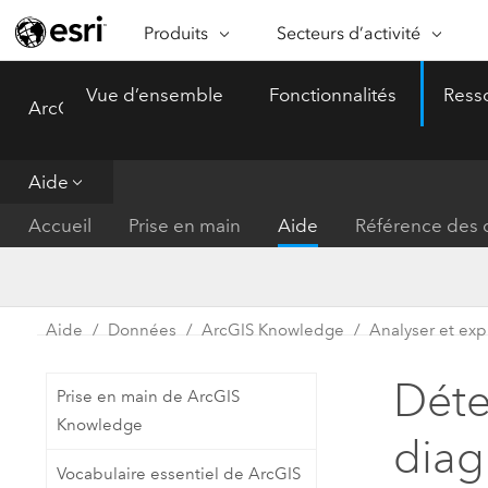
Produits
Secteurs d’activité
ARCGIS
SECTEURS D’ACTIVITÉ
FO
Vue d’ensemble
Fonctionnalités
Ress
ArcGIS Pro
Menu
Vue d’ensemble d’ArcGIS
Architecture, ingénierie et
Ca
Plateforme géospatiale
construction
Ob
d’entreprise d’Esri
do
Aide
Entreprise
ArcGIS Online
An
Accueil
Prise en main
Aide
Référence des o
Protection de l’environnemen
Plateforme de cartographie SaaS
Aj
complète
gé
Enseignement
ArcGIS Pro
Ge
Fournisseurs d’énergie
Aide
Données
ArcGIS Knowledge
Analyser et exp
Logiciel SIG leader du marché
In
Gestion des installations
mondial
do
Déte
Prise en main de ArcGIS
Santé et services à la person
ArcGIS Enterprise
Knowledge
diag
Système de base pour les SIG et
Administrations nationales
Vocabulaire essentiel de ArcGIS
la cartographie