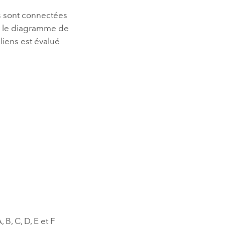
s sont connectées
ns le diagramme de
liens est évalué
B, C, D, E et F