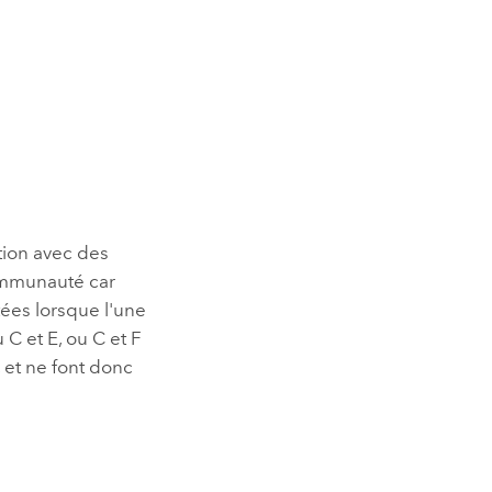
tion avec des
ommunauté car
ées lorsque l'une
u C et E, ou C et F
, et ne font donc