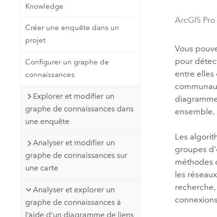
Knowledge
Ressources naturelles
Technologie Developer
ArcGIS Pro
Créer une enquête dans un
Créer des applications de
projet
cartographie et d’analyse spatiale
Tous les secteurs d’activité
Vous pouve
pour détec
Configurer un graphe de
entre elle
connaissances
Tous les produits
communauté
Explorer et modifier un
diagramme 
graphe de connaissances dans
ensemble.
une enquête
Les algori
Analyser et modifier un
groupes d'e
graphe de connaissances sur
méthodes d
une carte
les réseaux
recherche, 
Analyser et explorer un
connexions
graphe de connaissances à
l’aide d’un diagramme de liens