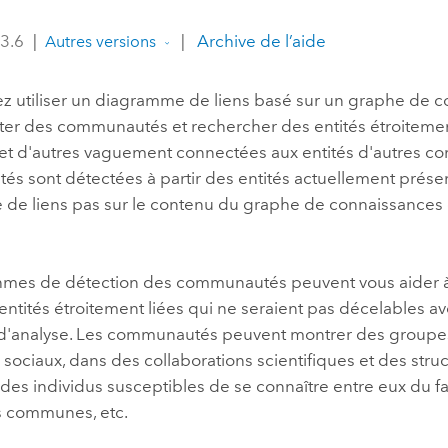
professionnels et
perspectiv
 3.6
|
|
Archive de l’aide
Autres versions
technologiques
tendances
l’univers
z utiliser un diagramme de liens basé sur un graphe de 
géospatia
ter des communautés et rechercher des entités étroitem
s et d'autres vaguement connectées aux entités d'autres 
Tous les récits
s sont détectées à partir des entités actuellement prése
de liens pas sur le contenu du graphe de connaissances
thmes de détection des communautés peuvent vous aider à 
ntités étroitement liées qui ne seraient pas décelables av
'analyse. Les communautés peuvent montrer des groupes
 sociaux, dans des collaborations scientifiques et des stru
des individus susceptibles de se connaître entre eux du fa
 communes, etc.