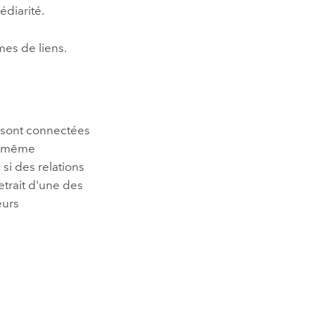
édiarité.
mes de liens.
 sont connectées
la même
i des relations
retrait d'une des
eurs