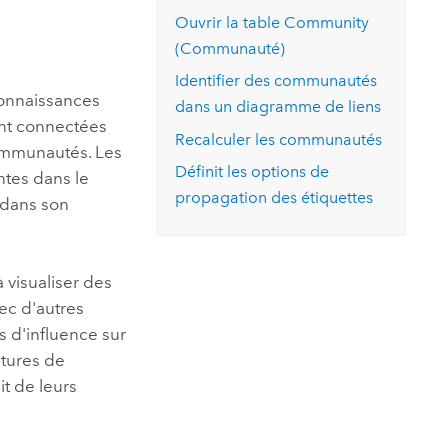
essai gratuit.
Ouvrir la table Community
Lire le récit
Explorer ce cours
es et
Découvrir ArcGIS Pro
(Communauté)
 de
Identifier des communautés
connaissances
l
dans un diagramme de liens
ent connectées
Recalculer les communautés
communautés. Les
Définit les options de
ntes dans le
propagation des étiquettes
 dans son
visualiser des
ec d'autres
 d'influence sur
ctures de
it de leurs