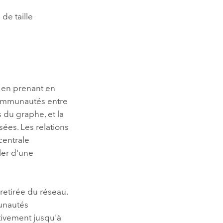
de taille
 en prenant en
 communautés entre
s du graphe, et la
sées. Les relations
centrale
ler d'une
 retirée du réseau.
munautés
ativement jusqu'à