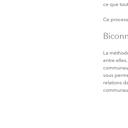
ce que tout
Ce processu
Bicon
La méthode
entre elles
communauté
vous permett
relations 
communaut