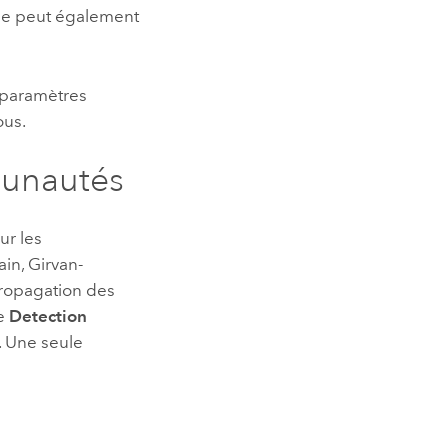
se peut également
 paramètres
ous.
unautés
ur les
in, Girvan-
ropagation des
te
Detection
. Une seule