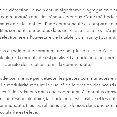
 de détection Louvain est un algorithme d'agrégation hié
s communautés dans les réseaux étendus. Cette méthode é
ions entre les entités d’une communauté et compare ce rés
tités seraient connectées dans un réseau aléatoire. Il s'ag
 sélectionnée à l'ouverture de la table Community (Commu
tions au sein d'une communauté sont plus denses qu'elles 
léatoire, la modularité est positive. La modularité augm
la densité des relations dans la communauté.
ode commence par détecter les petites communautés en o
 La modularité mesure la qualité de la division des nœuds
s. Si les relations dans une communauté sont plus denses
ns un réseau aléatoire, la modularité est positive et les ent
ommunauté. Plus les relations sont denses dans une comm
dularité est élevé.