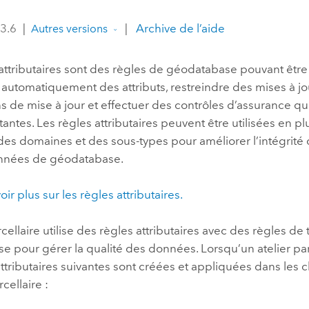
professionnels et
perspectiv
 3.6
|
|
Archive de l’aide
Autres versions
technologiques
tendances
l’univers
attributaires sont des règles de géodatabase pouvant être 
géospatia
automatiquement des attributs, restreindre des mises à jou
s de mise à jour et effectuer des contrôles d’assurance qu
Tous les récits
stantes. Les règles attributaires peuvent être utilisées en p
 des domaines et des sous-types pour améliorer l’intégrit
nnées de géodatabase.
ir plus sur les règles attributaires.
arcellaire utilise des règles attributaires avec des règles d
 pour gérer la qualité des données. Lorsqu’un atelier parc
attributaires suivantes sont créées et appliquées dans les c
rcellaire :