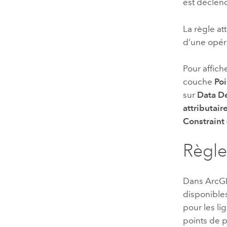
est déclenc
La règle a
d’une opéra
Pour affiche
couche
Poi
sur
Data D
attributair
Constraint
Règles
Dans
ArcGI
disponibles
pour les li
points de p