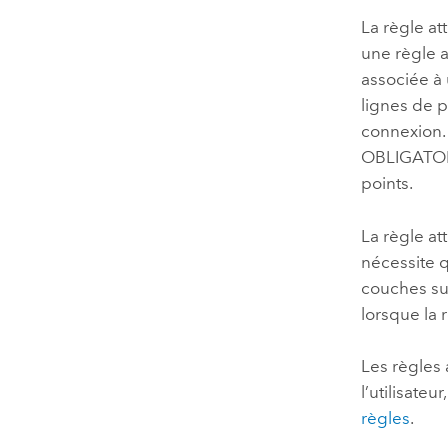
La règle 
une règle a
associée à 
lignes de p
connexion
OBLIGATOIRE
points.
La règle 
nécessite 
couches sur
lorsque la 
Les règles 
l’utilisateu
règles
.