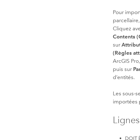
Pour import
parcellaire
Cliquez ave
Contents (
sur
Attribu
(Règles att
ArcGIS Pro
puis sur
Pa
d’entités.
Les sous-se
importées p
Lignes
DOIT Ê