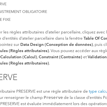
RVE
ISTREMENT OBLIGATOIRE
 FIXE
r les règles attributaires d’atelier parcellaire, cliquez avec
d’entités d’atelier parcellaire dans la fenêtre
Table Of Co
 pointez sur
Data Design (Conception de données)
, puis c
ules (Règles attributaires)
. Vous pouvez accéder aux règle
s
Calculation (Calcul)
,
Constraint (Contrainte)
et
Validation
ules (Règles attributaires)
.
ERVE
tributaire PRESERVE est une règle attributaire de
type calcu
ur renseigner le champ
Preserve
de la classe d’entités Po
re PRESERVE est évaluée immédiatement lors des opération