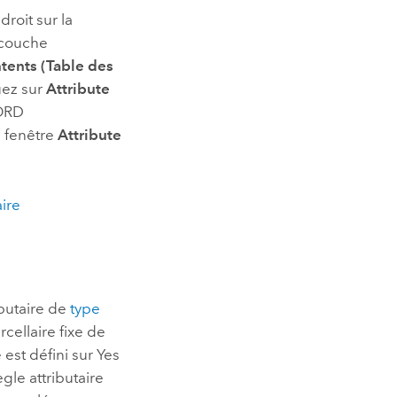
droit sur la
 couche
tents (Table des
uez sur
Attribute
CORD
a fenêtre
Attribute
aire
ibutaire de
type
cellaire fixe de
 est défini sur Yes
gle attributaire