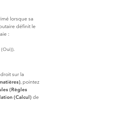
primé lorsque sa
utaire définit le
aie :
 (Oui)).
droit sur la
matières)
, pointez
ules (Règles
lation (Calcul)
de