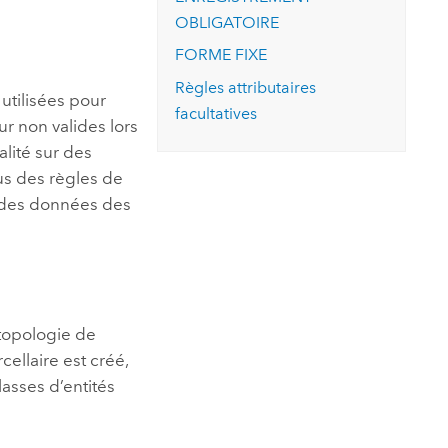
essai gratuit.
OBLIGATOIRE
Lire le récit
Explorer ce cours
es et
Découvrir ArcGIS Pro
 de
FORME FIXE
Règles attributaires
utilisées pour
l
facultatives
r non valides lors
alité sur des
lus des règles de
é des données des
e topologie de
ellaire est créé,
lasses d’entités