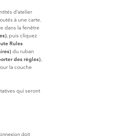
tités d’atelier
outés à une carte.
re dans la fenêtre
es)
, puis cliquez
bute Rules
ires)
du ruban
orter des règles)
,
our la couche
tatives qui seront
onnexion doit