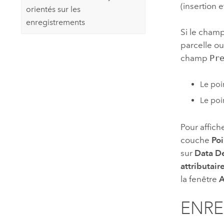
(insertion e
orientés sur les
enregistrements
Si le cham
parcelle ou
champ
Pr
Le poi
Le poi
Pour affiche
couche
Poi
sur
Data D
attributair
la fenêtre
A
ENRE