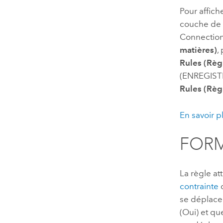
Pour affiche
couche de l
Connection
matières)
,
Rules (Règl
(ENREGISTR
Rules (Règl
En savoir pl
FORM
La règle at
contrainte
q
se déplace
(Oui) et qu