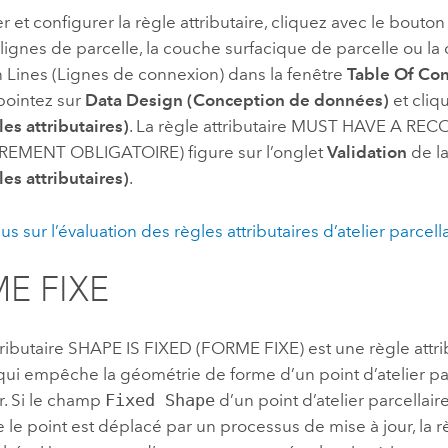
r et configurer la règle attributaire, cliquez avec le bouton 
ignes de parcelle, la couche surfacique de parcelle ou la
 Lines (Lignes de connexion) dans la fenêtre
Table Of Con
 pointez sur
Data Design (Conception de données)
et cliq
es attributaires)
. La règle attributaire MUST HAVE A RE
EMENT OBLIGATOIRE) figure sur l’onglet
Validation
de l
es attributaires)
.
us sur l’évaluation des règles attributaires d’atelier parcell
E FIXE
tributaire SHAPE IS FIXED (FORME FIXE) est une règle attr
ui empêche la géométrie de forme d’un point d’atelier par
r. Si le champ
Fixed Shape
d’un point d’atelier parcellaire
e le point est déplacé par un processus de mise à jour, la rè