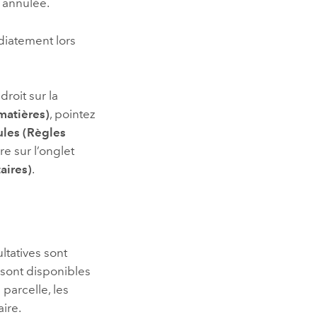
t annulée.
diatement lors
droit sur la
matières)
, pointez
ules (Règles
e sur l’onglet
aires)
.
ultatives sont
s sont disponibles
parcelle, les
aire.