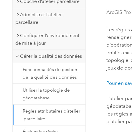
Couche d’atelier parcellaire
Ressources naturelles
Technologie Developer
ArcGIS Pro
Administrer l’atelier
Créer des applications de
parcellaire
cartographie et d’analyse spatiale
Tous les secteurs d’activité
Les règles 
Configurer l’environnement
renseigner 
de mise à jour
d’opération
Tous les produits
entités exi
Gérer la qualité des données
topologie,
jeux de do
Fonctionnalités de gestion
de la qualité des données
Pour en savo
Utiliser la topologie de
géodatabase
L’atelier p
géodatabase
Règles attributaires d’atelier
les règles 
parcellaire
d’atelier pa
Évaluer les règles