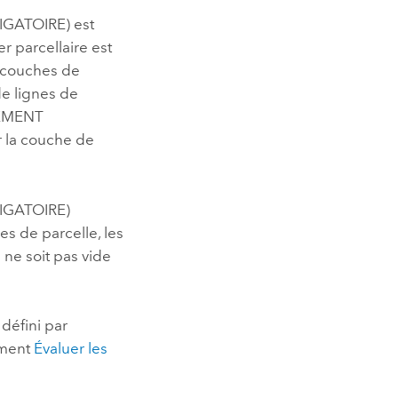
IGATOIRE) est
ier parcellaire est
s couches de
de lignes de
REMENT
r la couche de
IGATOIRE)
s de parcelle, les
ne soit pas vide
défini par
tement
Évaluer les