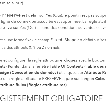
t mise à jour).
p
Preserve
est défini sur Yes (Oui), le point n’est pas sup
 ligne de connexion associée est supprimée. La règle attrib
eserve
sur Yes (Oui) si l’une des conditions suivantes est vr
nt a une forme fixe (le champ
Fixed Shape
est défini sur Yes
nt a des attributs
X
,
Y
ou
Z
non nuls.
r et configurer la règle attributaire, cliquez avec le bouton 
nts (Points)
dans la fenêtre
Table Of Contents (Table des 
esign (Conception de données)
et cliquez sur
Attribute R
es)
. La règle attributaire PRESERVE figure sur l’onglet
Calcu
ttribute Rules (Règles attributaires)
.
GISTREMENT OBLIGATOIRE