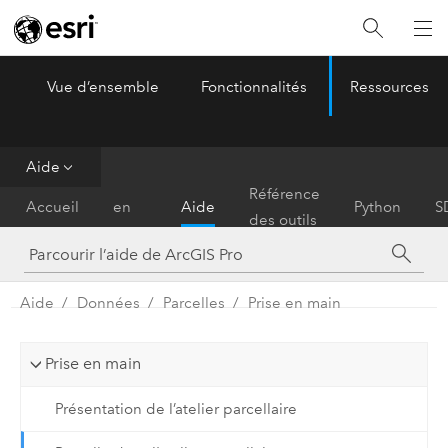
Vue d’ensemble
Fonctionnalités
Ressources
ArcGIS Pro
Menu
Aide
Prise
Référence
Accueil
en
Aide
Python
S
des outils
main
Aide
Données
Parcelles
Prise en main
Prise en main
Présentation de l’atelier parcellaire