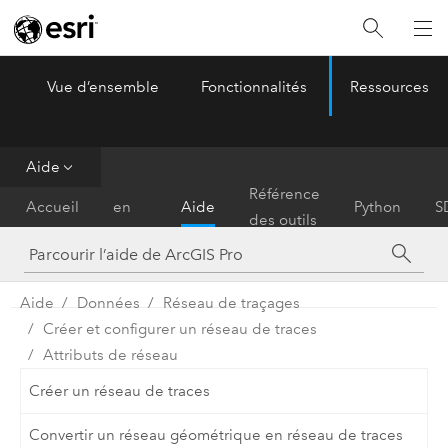
Vue d’ensemble
Fonctionnalités
Ressources
ArcGIS Pro
Menu
Aide
Prise
Référence
Accueil
en
Aide
Python
S
des outils
main
Aide
Données
Réseau de traçages
Créer et configurer un réseau de traces
Attributs de réseau
Créer un réseau de traces
Convertir un réseau géométrique en réseau de traces