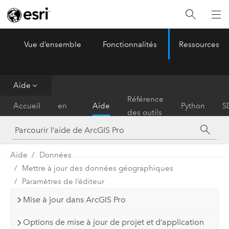
Vue d’ensemble
Fonctionnalités
Ressources
ArcGIS Pro
Menu
Aide
Prise
Référence
Accueil
en
Aide
Python
S
des outils
main
Aide
Données
Mettre à jour des données géographiques
Paramètres de l’éditeur
Mise à jour dans ArcGIS Pro
Options de mise à jour de projet et d’application