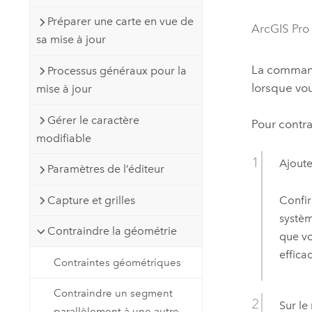
Ressources naturelles
Préparer une carte en vue de
Technologie Developer
ArcGIS Pro
sa mise à jour
Créer des applications de
cartographie et d’analyse spatiale
Tous les secteurs d’activité
La comma
Processus généraux pour la
lorsque vo
mise à jour
Tous les produits
Gérer le caractère
Pour contra
modifiable
Ajout
Paramètres de l’éditeur
Confir
Capture et grilles
systèm
Contraindre la géométrie
que vo
effica
Contraintes géométriques
Contraindre un segment
Sur le
parallèlement à une autre