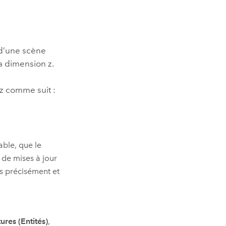
essai gratuit.
Lire le récit
Explorer ce cours
es et
Découvrir ArcGIS Pro
 de
z d’une scène
l
a dimension z.
ez comme suit :
able, que le
 de mises à jour
us précisément et
ures (Entités)
,