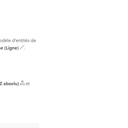
odèle d’entités de
ne (Ligne)
.
 Z absolu)
et