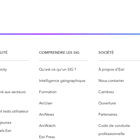
UTÉ
COMPRENDRE LES SIG
SOCIÉTÉ
nity
Qu’est-ce qu’un SIG ?
À propos d’Esri
S
Intelligence géographique
Nous contacter
ré aux secteurs
Formation
Carrières
ArcUser
Ouverture
 tests utilisateur
ArcNews
Partenaires
 jeunes
ArcWatch
Code de conduite
ls Esri
professionnelle
Esri Press