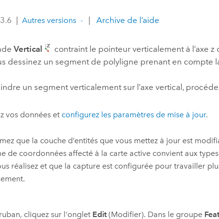
professionnels et
perspectiv
 3.6
|
|
Archive de l’aide
Autres versions
technologiques
tendances
l’univers
nde
Vertical
contraint le pointeur verticalement à l’axe 
géospatia
us dessinez un segment de polyligne prenant en compte l
Tous les récits
indre un segment verticalement sur l’axe vertical, procéd
ez vos données et
configurez les paramètres de mise à jour
.
mez que la couche d’entités que vous mettez à jour est modifi
e de coordonnées affecté à la carte active convient aux types
us réalisez et que la capture est configurée pour travailler pl
cement.
 ruban, cliquez sur l'onglet
Edit
(Modifier). Dans le groupe
Feat