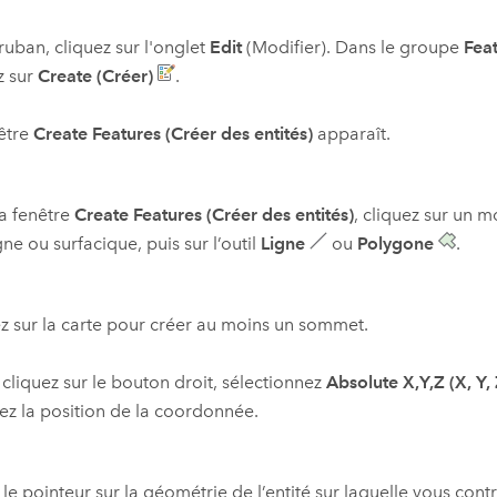
 ruban, cliquez sur l'onglet
Edit
(Modifier). Dans le groupe
Feat
z sur
Create (Créer)
.
être
Create Features (Créer des entités)
apparaît.
a fenêtre
Create Features (Créer des entités)
, cliquez sur un m
gne ou surfacique, puis sur l’outil
Ligne
ou
Polygone
.
z sur la carte pour créer au moins un sommet.
 cliquez sur le bouton droit, sélectionnez
Absolute X,Y,Z (X, Y,
ez la position de la coordonnée.
 le pointeur sur la géométrie de l’entité sur laquelle vous con