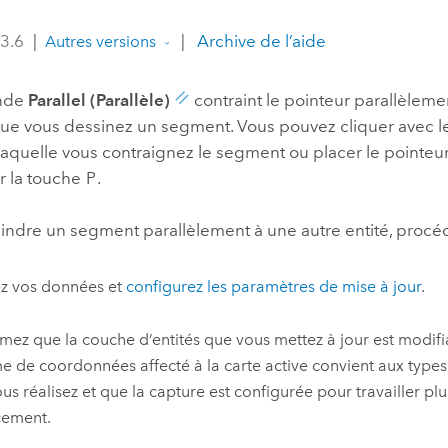
professionnels et
perspectiv
 3.6
|
|
Archive de l’aide
Autres versions
technologiques
tendances
l’univers
nde
Parallel (Parallèle)
contraint le pointeur parallèleme
géospatia
que vous dessinez un segment. Vous pouvez cliquer avec le
r laquelle vous contraignez le segment ou placer le pointeur 
Tous les récits
r la touche
P
.
aindre un segment parallèlement à une autre entité, procé
ez vos données et
configurez les paramètres de mise à jour
.
mez que la couche d’entités que vous mettez à jour est modifi
e de coordonnées affecté à la carte active convient aux types
us réalisez et que la capture est configurée pour travailler pl
cement.