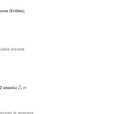
ures (Entités)
,
odèle d’entité
 Z absolu)
et
traignez le segment