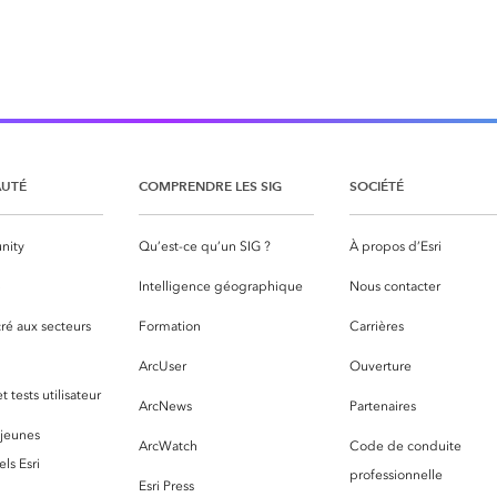
UTÉ
COMPRENDRE LES SIG
SOCIÉTÉ
nity
Qu’est-ce qu’un SIG ?
À propos d’Esri
S
Intelligence géographique
Nous contacter
ré aux secteurs
Formation
Carrières
ArcUser
Ouverture
 tests utilisateur
ArcNews
Partenaires
 jeunes
ArcWatch
Code de conduite
ls Esri
professionnelle
Esri Press