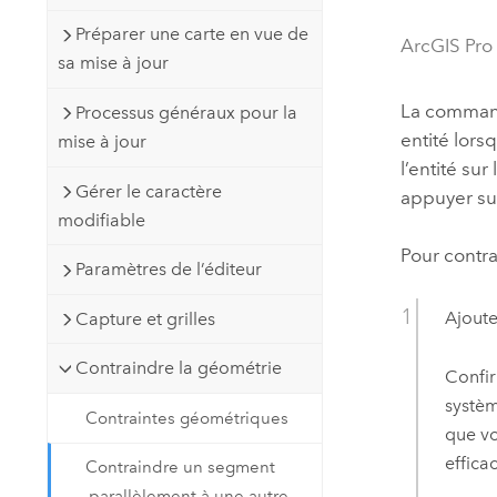
Ressources naturelles
Préparer une carte en vue de
Technologie Developer
ArcGIS Pro
sa mise à jour
Créer des applications de
cartographie et d’analyse spatiale
Tous les secteurs d’activité
La comma
Processus généraux pour la
entité lors
mise à jour
l’entité su
Tous les produits
Gérer le caractère
appuyer su
modifiable
Pour contr
Paramètres de l’éditeur
Ajout
Capture et grilles
Contraindre la géométrie
Confir
systèm
Contraintes géométriques
que vo
effica
Contraindre un segment
parallèlement à une autre