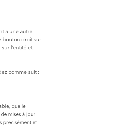
essai gratuit.
Lire le récit
Explorer ce cours
es et
Découvrir ArcGIS Pro
 de
nt à une autre
l
 bouton droit sur
sur l’entité et
dez comme suit :
able, que le
 de mises à jour
us précisément et