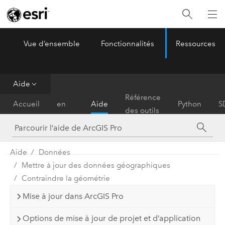
Vue d’ensemble
Fonctionnalités
Ressources
ArcGIS Pro
Menu
Aide
Prise
Référence
Accueil
en
Aide
Python
S
des outils
main
Aide
Données
Mettre à jour des données géographiques
Contraindre la géométrie
Mise à jour dans ArcGIS Pro
Options de mise à jour de projet et d’application