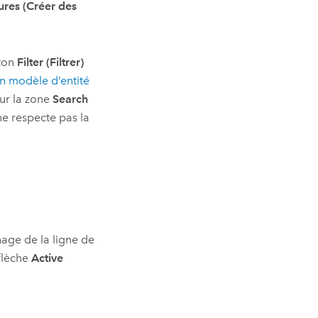
ures (Créer des
uton
Filter (Filtrer)
n modèle d’entité
ur la zone
Search
ne respecte pas la
hage de la ligne de
 flèche
Active