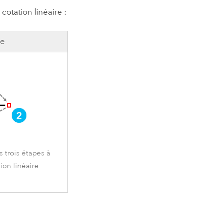
otation linéaire :
le
 trois étapes à
ion linéaire