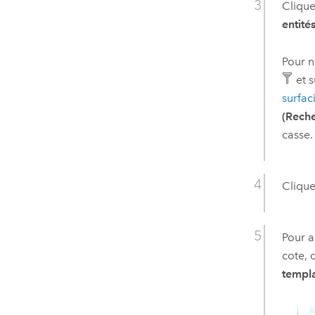
Clique
entités
Pour n
et 
surfac
(Reche
casse.
Clique
Pour a
cote, 
templa