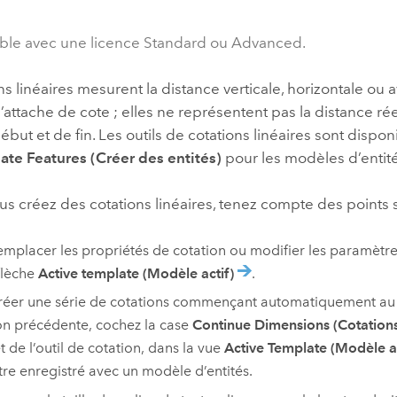
professionnels et
perspectiv
ble avec une licence Standard ou Advanced.
technologiques
tendances
l’univers
ns linéaires mesurent la distance verticale, horizontale ou 
géospatia
d’attache de cote ; elles ne représentent pas la distance ré
ébut et de fin. Les outils de cotations linéaires sont dispon
Tous les récits
ate Features (Créer des entités)
pour les modèles d’entité
s créez des cotations linéaires, tenez compte des points s
emplacer les propriétés de cotation ou modifier les paramètres 
 flèche
Active template (Modèle actif)
.
réer une série de cotations commençant automatiquement au p
on précédente, cochez la case
Continue Dimensions (Cotations
t de l’outil de cotation, dans la vue
Active Template (Modèle ac
tre enregistré avec un modèle d’entités.