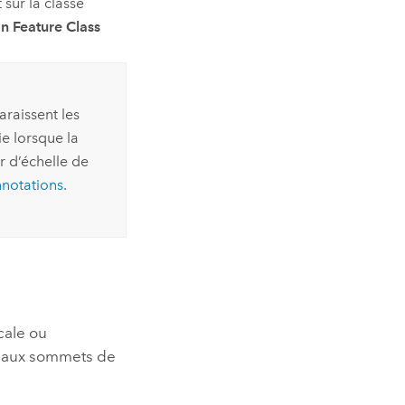
 sur la classe
n Feature Class
araissent les
ie lorsque la
er d’échelle de
nnotations
.
cale ou
rt aux sommets de