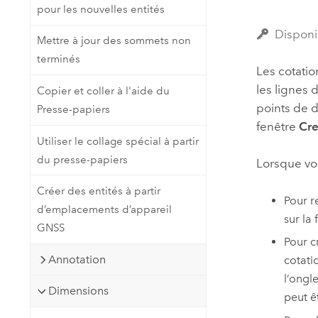
pour les nouvelles entités
Ressources naturelles
Technologie Developer
Disponi
Mettre à jour des sommets non
Créer des applications de
terminés
cartographie et d’analyse spatiale
Tous les secteurs d’activité
Les cotatio
les lignes 
Copier et coller à l'aide du
points de d
Presse-papiers
Tous les produits
fenêtre
Cre
Utiliser le collage spécial à partir
du presse-papiers
Lorsque vou
Créer des entités à partir
Pour r
d’emplacements d’appareil
sur la
GNSS
Pour c
Annotation
cotati
l’ongle
Dimensions
peut ê