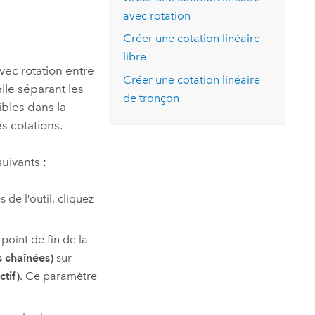
essai gratuit.
avec rotation
Lire le récit
Explorer ce cours
es et
Découvrir ArcGIS Pro
 de
Créer une cotation linéaire
libre
avec rotation entre
l
Créer une cotation linéaire
elle séparant les
de tronçon
ibles dans la
s cotations.
uivants :
de l’outil, cliquez
oint de fin de la
 chaînées)
sur
tif)
. Ce paramètre