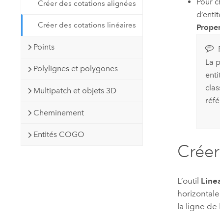
Pour c
Créer des cotations alignées
d’enti
Créer des cotations linéaires
Proper
Points
La p
Polylignes et polygones
enti
clas
Multipatch et objets 3D
réfé
Cheminement
Entités COGO
Créer
L’outil
Line
horizontale
la ligne de