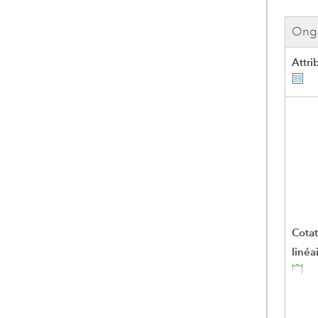
Ongl
Attri
Cotat
linéa