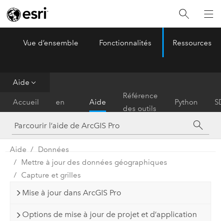
Vue d’ensemble
Fonctionnalités
Ressources
ArcGIS Pro
Menu
Aide
Prise
Référence
Accueil
en
Aide
Python
S
des outils
main
Aide
Données
Mettre à jour des données géographiques
Capture et grilles
Mise à jour dans ArcGIS Pro
Options de mise à jour de projet et d’application