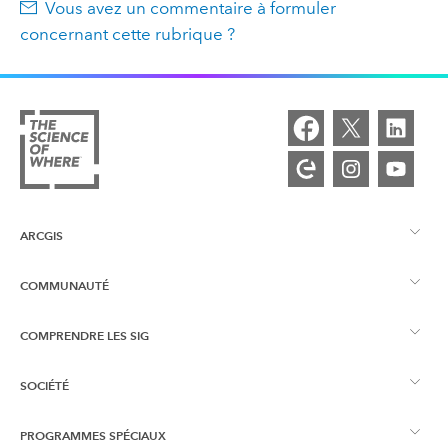
Vous avez un commentaire à formuler
concernant cette rubrique ?
ARCGIS
COMMUNAUTÉ
Vue d’ensemble d’ArcGIS
COMPRENDRE LES SIG
Esri Community
Cartographie
SOCIÉTÉ
Qu’est-ce qu’un SIG ?
Blog ArcGIS
ArcGIS Pro
PROGRAMMES SPÉCIAUX
À propos d’Esri
Intelligence géographique