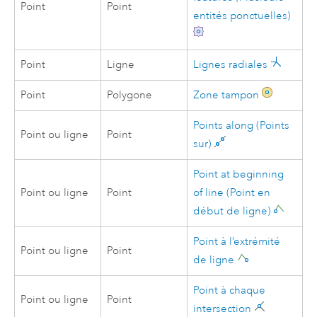
Point
Point
entités ponctuelles)
Point
Ligne
Lignes radiales
Point
Polygone
Zone tampon
Points along (Points
Point ou ligne
Point
sur)
Point at beginning
Point ou ligne
Point
of line (Point en
début de ligne)
Point à l’extrémité
Point ou ligne
Point
de ligne
Point à chaque
Point ou ligne
Point
intersection