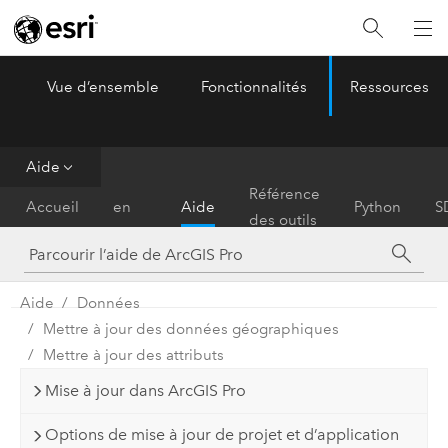
Vue d’ensemble
Fonctionnalités
Ressources
ArcGIS Pro
Menu
Aide
Prise
Référence
Accueil
en
Aide
Python
S
des outils
main
Aide
Données
Mettre à jour des données géographiques
Mettre à jour des attributs
Mise à jour dans ArcGIS Pro
Options de mise à jour de projet et d’application