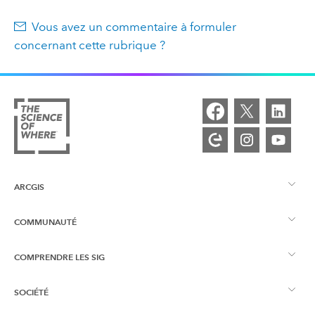
Vous avez un commentaire à formuler
concernant cette rubrique ?
ARCGIS
COMMUNAUTÉ
Vue d’ensemble d’ArcGIS
COMPRENDRE LES SIG
Esri Community
Cartographie
SOCIÉTÉ
Qu’est-ce qu’un SIG ?
Blog ArcGIS
ArcGIS Pro