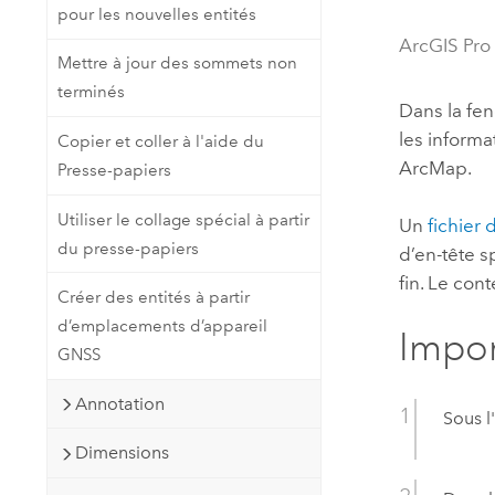
pour les nouvelles entités
Ressources naturelles
Technologie Developer
ArcGIS Pro
Mettre à jour des sommets non
Créer des applications de
terminés
cartographie et d’analyse spatiale
Tous les secteurs d’activité
Dans la fen
les inform
Copier et coller à l'aide du
ArcMap
.
Presse-papiers
Tous les produits
Utiliser le collage spécial à partir
Un
fichier
du presse-papiers
d’en-tête s
fin. Le con
Créer des entités à partir
d’emplacements d’appareil
Impor
GNSS
Annotation
Sous l
Dimensions