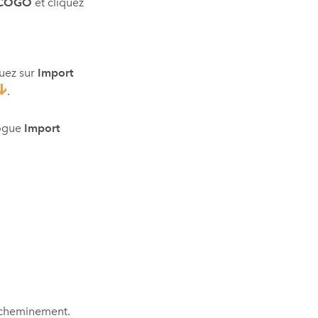
COGO
et cliquez
quez sur
Import
.
logue
Import
 cheminement.