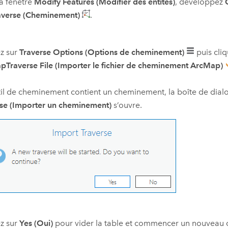
a fenêtre
Modify Features (Modifier des entités)
, développez
averse (Cheminement)
.
z sur
Traverse Options (Options de cheminement)
puis cli
Traverse File (Importer le fichier de cheminement ArcMap)
util de cheminement contient un cheminement, la boîte de dia
rse (Importer un cheminement)
s’ouvre.
z sur
Yes (Oui)
pour vider la table et commencer un nouveau