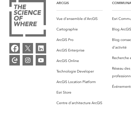
ARCGIS
COMMUNA
Vue d’ensemble d’ArcGIS
Esri Commu
Cartographie
Blog ArcGI
ArcGIS Pro
Blog consac
d’activité
ArcGIS Enterprise
Recherche et
ArcGIS Online
Réseau des
Technologie Developer
professionne
ArcGIS Location Platform
Événement
Esri Store
Centre d’architecture ArcGIS