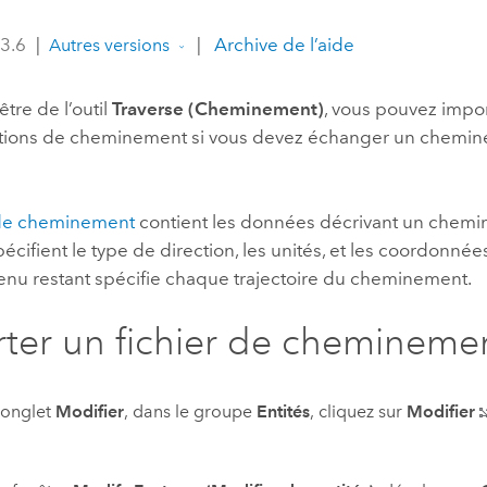
professionnels et
perspectiv
 3.6
|
|
Archive de l’aide
Autres versions
technologiques
tendances
l’univers
être de l’outil
Traverse (Cheminement)
, vous pouvez impo
géospatia
ations de cheminement si vous devez échanger un chemi
Tous les récits
 de cheminement
contient les données décrivant un chemi
pécifient le type de direction, les unités, et les coordonné
tenu restant spécifie chaque trajectoire du cheminement.
ter un fichier de chemineme
'onglet
Modifier
, dans le groupe
Entités
, cliquez sur
Modifier