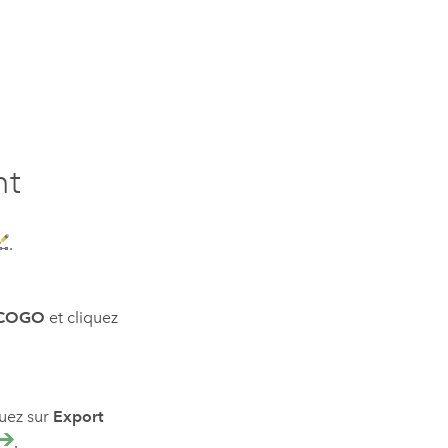
nt
.
COGO
et cliquez
quez sur
Export
.