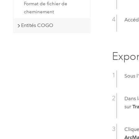
Format de fichier de
cheminement
Accéde
Entités COGO
Expor
Sous l
Dans l
sur
Tr
Clique
ArcMap