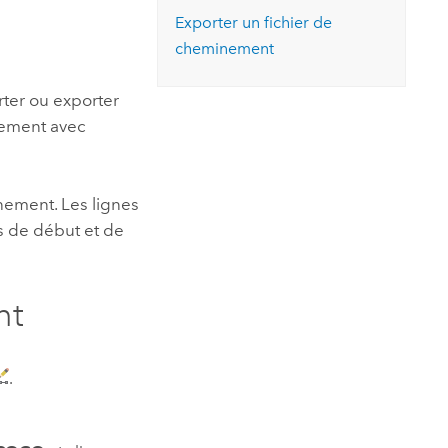
essai gratuit.
Exporter un fichier de
Lire le récit
Explorer ce cours
es et
Découvrir ArcGIS Pro
cheminement
 de
rter ou exporter
l
nement avec
nement. Les lignes
es de début et de
nt
.