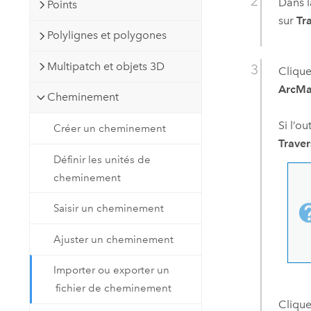
Dans l
Points
sur
Tr
Polylignes et polygones
Multipatch et objets 3D
Clique
ArcMap
Cheminement
Si l’o
Créer un cheminement
Trave
Définir les unités de
cheminement
Saisir un cheminement
Ajuster un cheminement
Importer ou exporter un
fichier de cheminement
Clique