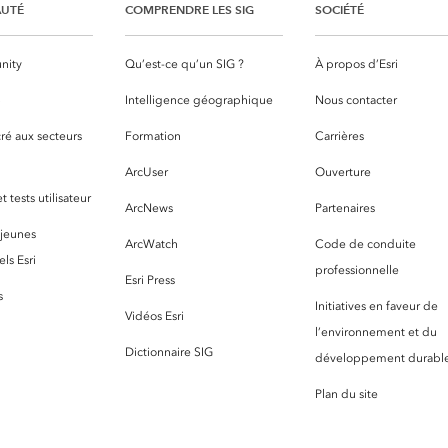
UTÉ
COMPRENDRE LES SIG
SOCIÉTÉ
nity
Qu’est-ce qu’un SIG ?
À propos d’Esri
S
Intelligence géographique
Nous contacter
ré aux secteurs
Formation
Carrières
ArcUser
Ouverture
 tests utilisateur
ArcNews
Partenaires
 jeunes
ArcWatch
Code de conduite
ls Esri
professionnelle
Esri Press
s
Initiatives en faveur de
Vidéos Esri
l’environnement et du
Dictionnaire SIG
développement durabl
Plan du site