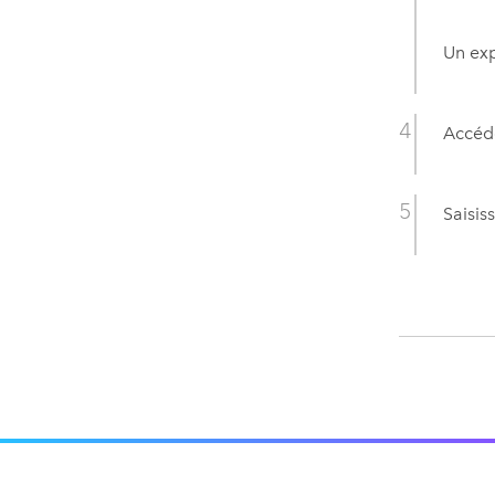
Un exp
Accéde
Saisis