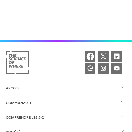
ARCGIS
COMMUNAUTÉ
Vue d’ensemble d’ArcGIS
COMPRENDRE LES SIG
Esri Community
Cartographie