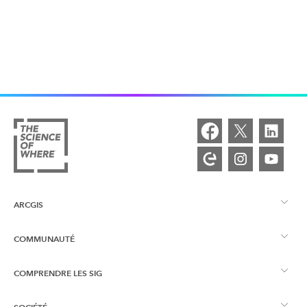
ARCGIS
COMMUNAUTÉ
Vue d’ensemble d’ArcGIS
COMPRENDRE LES SIG
Esri Community
Cartographie