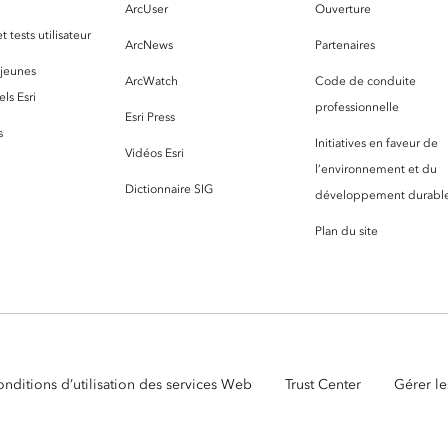
ArcUser
Ouverture
 tests utilisateur
ArcNews
Partenaires
 jeunes
ArcWatch
Code de conduite
ls Esri
professionnelle
Esri Press
s
Initiatives en faveur de
Vidéos Esri
l’environnement et du
Dictionnaire SIG
développement durabl
Plan du site
nditions d’utilisation des services Web
Trust Center
Gérer le