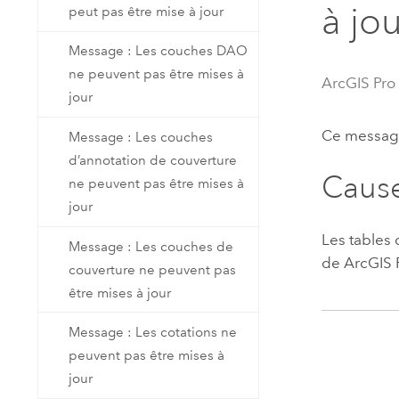
à jo
peut pas être mise à jour
Ressources naturelles
Technologie Developer
Message : Les couches DAO
Créer des applications de
ne peuvent pas être mises à
cartographie et d’analyse spatiale
Tous les secteurs d’activité
ArcGIS Pro
jour
Ce message
Message : Les couches
Tous les produits
d’annotation de couverture
Caus
ne peuvent pas être mises à
jour
Les tables 
Message : Les couches de
de
ArcGIS 
couverture ne peuvent pas
être mises à jour
Message : Les cotations ne
peuvent pas être mises à
jour