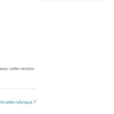
essai gratuit.
Lire le récit
Explorer ce cours
es et
Découvrir ArcGIS Pro
 de
l
.
avec cette version
t cette rubrique ?