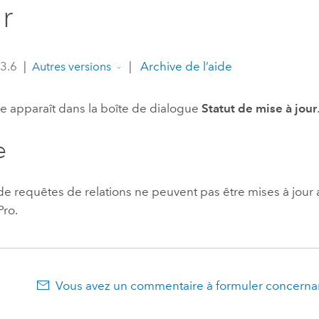
ur
professionnels et
perspectiv
technologiques
tendances
l’univers
 3.6
|
|
Archive de l’aide
Autres versions
géospatia
 apparaît dans la boîte de dialogue
Statut de mise à jour
Tous les récits
e
de requêtes de relations ne peuvent pas être mises à jour 
Pro
.
Vous avez un commentaire à formuler concernan