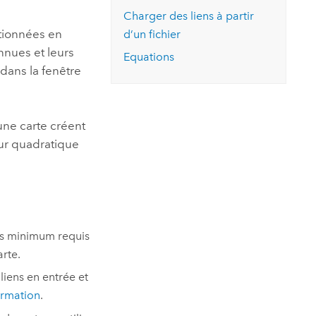
essai gratuit.
Charger des liens à partir
Lire le récit
Explorer ce cours
es et
Découvrir ArcGIS Pro
tionnées en
d’un fichier
 de
nnues et leurs
Equations
 dans la fenêtre
l
une carte créent
eur quadratique
ens minimum requis
rte.
liens en entrée et
ormation
.