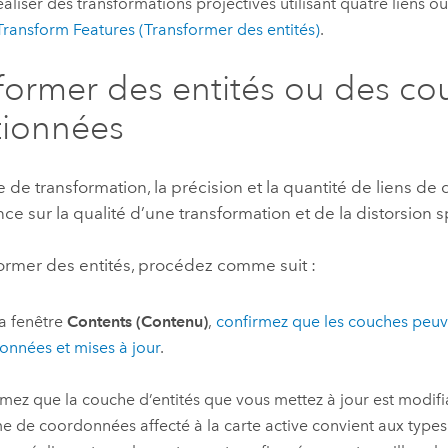
éaliser des transformations projectives utilisant quatre liens ou
Transform Features (Transformer des entités)
.
former des entités ou des co
tionnées
de transformation, la précision et la quantité de liens d
ce sur la qualité d’une transformation et de la distorsion sp
former des entités, procédez comme suit :
a fenêtre
Contents (Contenu)
,
confirmez que les couches peuv
ionnées et mises à jour
.
mez que la couche d’entités que vous mettez à jour est modifi
e de coordonnées affecté à la carte active convient aux types