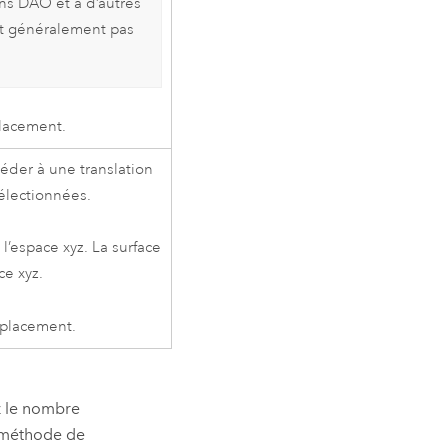
ns DAO et à d’autres
nt généralement pas
lacement.
céder à une translation
sélectionnées.
l’espace xyz. La surface
ce xyz.
éplacement.
z le nombre
a méthode de