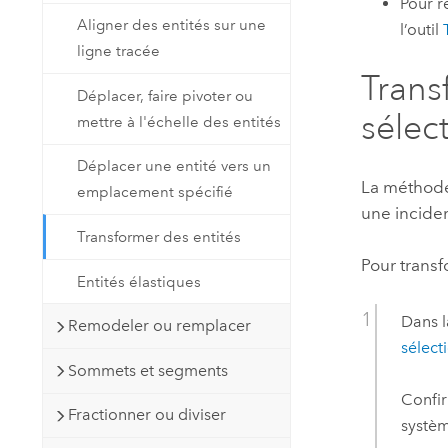
Pour r
Aligner des entités sur une
l’outil
ligne tracée
Trans
Déplacer, faire pivoter ou
sélec
mettre à l'échelle des entités
Déplacer une entité vers un
La méthode 
emplacement spécifié
une inciden
Transformer des entités
Pour trans
Entités élastiques
Dans l
Remodeler ou remplacer
sélect
Sommets et segments
Confir
Fractionner ou diviser
systèm