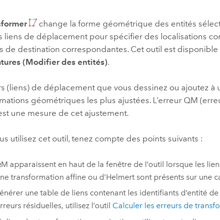
professionnels et
perspectiv
sformer
change la forme géométrique des entités sélec
technologiques
tendances
es liens de déplacement pour spécifier des localisations co
l’univers
ns de destination correspondantes. Cet outil est disponible
géospatia
tures (Modifier des entités)
.
Tous les récits
rs (liens) de déplacement que vous dessinez ou ajoutez à 
rmations géométriques les plus ajustées. L’erreur QM (err
st une mesure de cet ajustement.
s utilisez cet outil, tenez compte des points suivants :
M apparaissent en haut de la fenêtre de l’outil lorsque les li
ne transformation affine ou d’Helmert sont présents sur une ca
énérer une table de liens contenant les identifiants d’entité de 
rreurs résiduelles, utilisez l’outil
Calculer les erreurs de transf