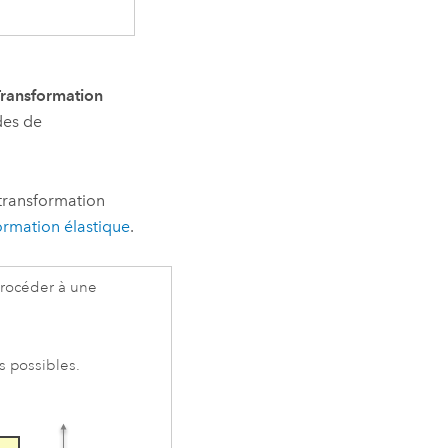
Transformation
des de
 transformation
rmation élastique
.
 procéder à une
s possibles.