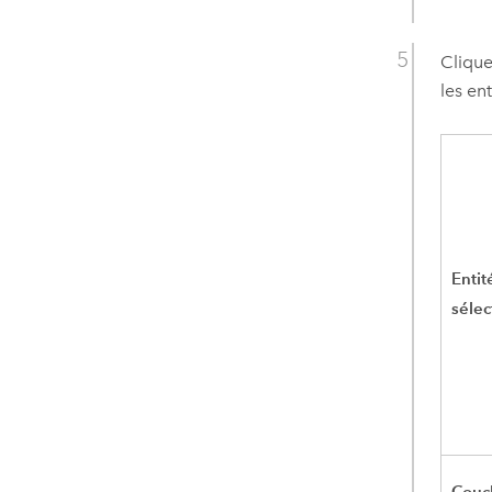
Clique
les en
Entit
séle
Couc