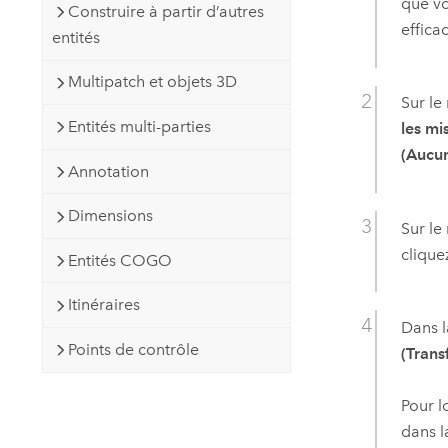
que vo
Construire à partir d’autres
effica
entités
Multipatch et objets 3D
Sur le
Entités multi-parties
les mi
(Aucu
Annotation
Dimensions
Sur le
clique
Entités COGO
Itinéraires
Dans l
Points de contrôle
(Trans
Pour l
dans l