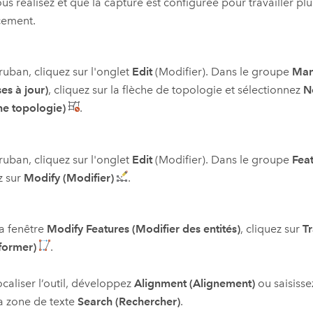
us réalisez et que la capture est configurée pour travailler pl
cement.
 ruban, cliquez sur l'onglet
Edit
(Modifier). Dans le groupe
Man
ses à jour)
, cliquez sur la flèche de topologie et sélectionnez
N
ne topologie)
.
 ruban, cliquez sur l'onglet
Edit
(Modifier). Dans le groupe
Feat
z sur
Modify (Modifier)
.
a fenêtre
Modify Features (Modifier des entités)
, cliquez sur
T
former)
.
ocaliser l’outil, développez
Alignment (Alignement)
ou saisiss
a zone de texte
Search (Rechercher)
.