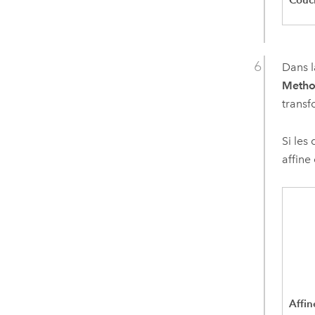
Dans l
Metho
transf
Si les
affine
Affin