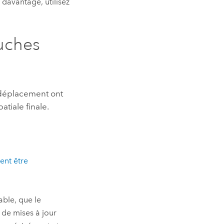
 davantage, utilisez
uches
e déplacement ont
atiale finale.
ent être
able, que le
 de mises à jour