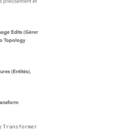
us précisément et
age Edits (Gérer
o Topology
ures (Entités)
,
ransform
ez
Transformer