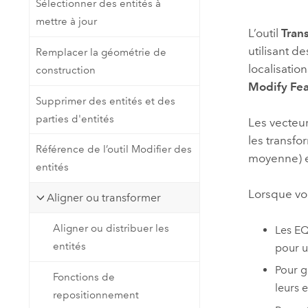
Sélectionner des entités à
Ressources naturelles
mettre à jour
Technologie Developer
L’outil
Tran
Créer des applications de
utilisant d
Remplacer la géométrie de
cartographie et d’analyse spatiale
Tous les secteurs d’activité
localisatio
construction
Modify Fea
Supprimer des entités et des
Tous les produits
parties d'entités
Les vecteu
les transfo
Référence de l’outil Modifier des
moyenne) e
entités
Lorsque vou
Aligner ou transformer
Aligner ou distribuer les
Les EQ
entités
pour u
Pour g
Fonctions de
leurs e
repositionnement