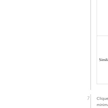
Simil
Clique
minima