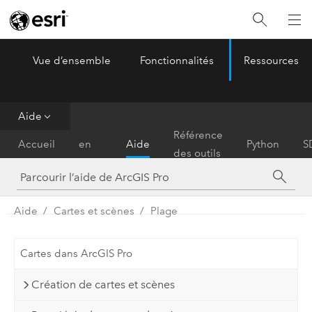
Vue d’ensemble
Fonctionnalités
Ressources
ArcGIS Pro
Menu
Aide
Prise
Référence
Accueil
en
Aide
Python
S
des outils
main
Aide
Cartes et scènes
Plage
Cartes dans ArcGIS Pro
Création de cartes et scènes