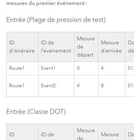
mesures du premier événement :
Entrée (Plage de pression de test)
Mesure
ID
ID de
Mesure
Date
de
d’itinéraire
l’événement
d’arrivée
débu
départ
Route1
Event1
0
4
01/0
Route1
Event2
4
8
01/0
Entrée (Classe DOT)
Mesure
ID
ID de
Mesure
Date
de