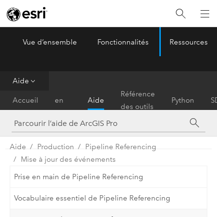
Vue d’ensemble
Fonctionnalités
Ressources
ArcGIS Pro
Menu
Aide
Prise
Référence
Accueil
en
Aide
Python
S
des outils
main
Aide
Production
Pipeline Referencing
Mise à jour des événements
Prise en main de Pipeline Referencing
Vocabulaire essentiel de Pipeline Referencing