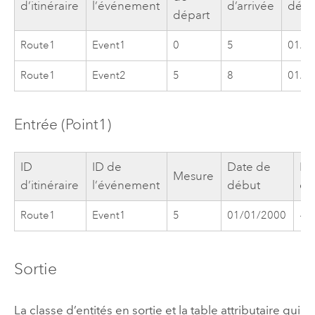
d’itinéraire
l’événement
d’arrivée
débu
départ
Route1
Event1
0
5
01/0
Route1
Event2
5
8
01/0
Entrée (Point1)
ID
ID de
Date de
Da
Mesure
d’itinéraire
l’événement
début
de
Route1
Event1
5
01/01/2000
<N
Sortie
La classe d’entités en sortie et la table attributaire qui