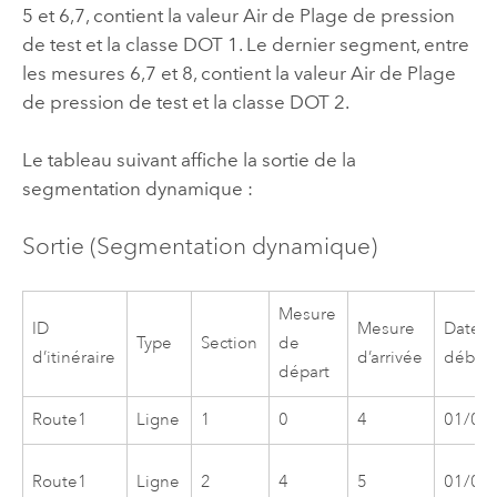
5 et 6,7, contient la valeur Air de Plage de pression
de test et la classe DOT 1. Le dernier segment, entre
les mesures 6,7 et 8, contient la valeur Air de Plage
de pression de test et la classe DOT 2.
Le tableau suivant affiche la sortie de la
segmentation dynamique :
Sortie (Segmentation dynamique)
Mesure
ID
Mesure
Date 
Type
Section
de
d’itinéraire
d’arrivée
début
départ
Route1
Ligne
1
0
4
01/01
Route1
Ligne
2
4
5
01/01