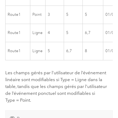
Route1
Point
3
5
5
01/01
Route1
Ligne
4
5
6,7
01/01
Route1
Ligne
5
6,7
8
01/01
Les champs gérés par l’utilisateur de l’événement
linéaire sont modifiables si Type = Ligne dans la
table, tandis que les champs gérés par l’utilisateur
de l’événement ponctuel sont modifiables si
Type = Point.