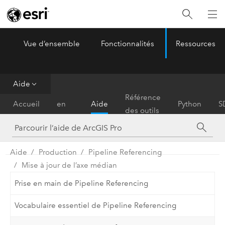
Vue d’ensemble
Fonctionnalités
Ressources
ArcGIS Pro
Menu
Aide
Prise
Référence
Accueil
en
Aide
Python
S
des outils
main
Aide
Production
Pipeline Referencing
Mise à jour de l’axe médian
Prise en main de Pipeline Referencing
Vocabulaire essentiel de Pipeline Referencing