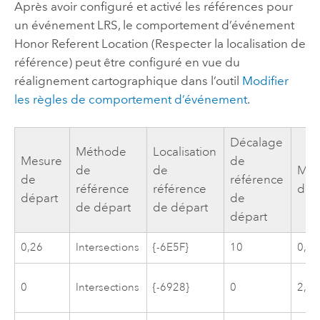
Après avoir configuré et activé les références pour
un événement LRS, le comportement d’événement
Honor Referent Location (Respecter la localisation de
référence) peut être configuré en vue du
réalignement cartographique dans l’outil
Modifier
les règles de comportement d’événement
.
Décalage
Méthode
Localisation
Mesure
de
de
de
Mes
de
référence
référence
référence
d’ar
départ
de
de départ
de départ
départ
0,26
Intersections
{-6E5F}
10
0,43
0
Intersections
{-6928}
0
2,3