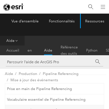
Vue d’ensemble
Fonctionnalités
Ressources
ArcGIS Pro
Menu
Aide
Prise
Référence
Accueil
en
Aide
Python
S
des outils
main
Aide
Production
Pipeline Referencing
Mise à jour des événements
Prise en main de Pipeline Referencing
Vocabulaire essentiel de Pipeline Referencing