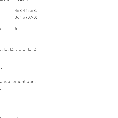
468 465,683,
100
361 690,902
s
5
1+38,998
ur
6 336
rs de décalage de référence
t
manuellement dans
.