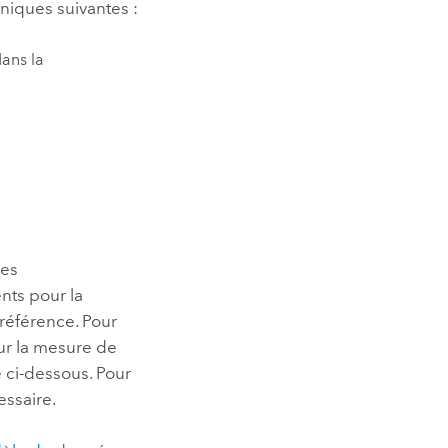
hniques suivantes :
dans la
nes
nts pour la
 référence. Pour
our la mesure de
e ci-dessous. Pour
essaire.