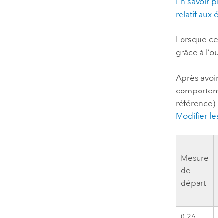
En savoir 
relatif au
Lorsque ce
grâce à l’ou
Après avoir
comporteme
référence) 
Modifier l
Mesure
de
départ
0,26