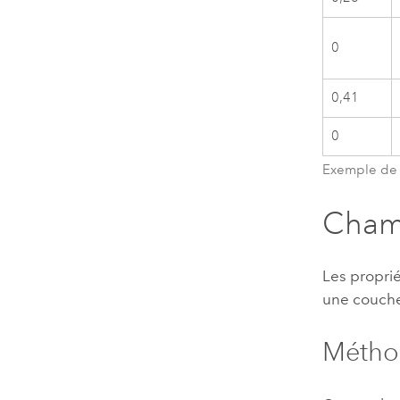
0
0,41
0
Exemple de 
Cham
Les propri
une couche
Méthod