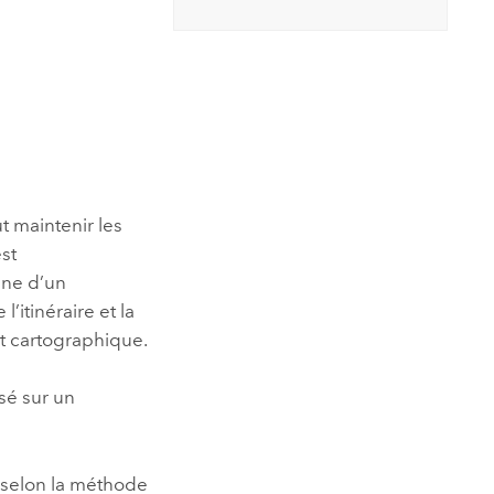
essai gratuit.
Lire le récit
Explorer ce cours
es et
Découvrir ArcGIS Pro
 de
l
t maintenir les
st
ine d’un
’itinéraire et la
nt cartographique.
sé sur un
 selon la méthode