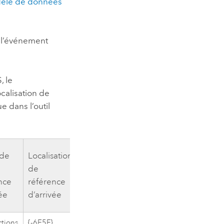
odèle de données
s l’événement
, le
calisation de
 dans l’outil
de
Localisation
Décalage
de
de
nce
référence
référence
vée
d’arrivée
d’arrivée
ctions
{-6E5F}
-26,2