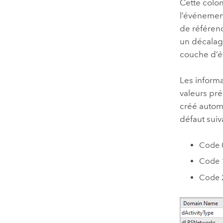
Cette colon
l’événemen
de référenc
un décalag
couche d’év
Les inform
valeurs p
créé autom
défaut suiv
Code 0
Code 1
Code 2