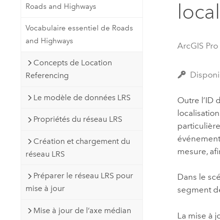
loca
Roads and Highways
Ressources naturelles
Technologie Developer
Vocabulaire essentiel de Roads
Créer des applications de
and Highways
cartographie et d’analyse spatiale
Tous les secteurs d’activité
ArcGIS Pro
Concepts de Location
Disponi
Referencing
Tous les produits
Le modèle de données LRS
Outre l’ID 
localisatio
Propriétés du réseau LRS
particulièr
événement a
Création et chargement du
mesure, afi
réseau LRS
Préparer le réseau LRS pour
Dans le scé
mise à jour
segment de 
Mise à jour de l’axe médian
La mise à 