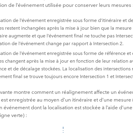
tion de l’événement utilisée pour conserver leurs mesures 
sation de l’événement enregistrée sous forme d’itinéraire et d
s restent inchangées après la mise à jour bien que la mesure
éraire augmente et que l’événement final ne touche pas Intersec
sation de l’événement change par rapport à Intersection 2.
sation de l’événement enregistrée sous forme de référence et 
s changent après la mise à jour en fonction de leur relation a
nce et de décalage stockées. La localisation des intersections
ement final se trouve toujours encore Intersection 1 et Intersec
ivante montre comment un réalignement affecte un événe
n est enregistrée au moyen d’un itinéraire et d’une mesure 
n événement dont la localisation est stockée à l’aide d’une
igne verte) :