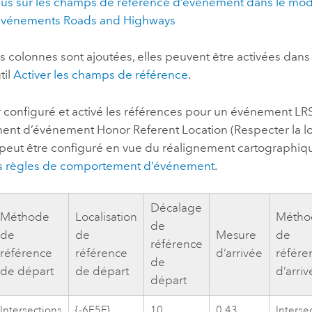
plus sur les champs de référence d’événement dans le m
x événements
Roads and Highways
s colonnes sont ajoutées, elles peuvent être activées dan
til
Activer les champs de référence
.
 configuré et activé les références pour un événement LRS
nt d’événement Honor Referent Location (Respecter la lo
peut être configuré en vue du réalignement cartographique
es règles de comportement d’événement
.
Décalage
Méthode
Localisation
Métho
de
de
de
Mesure
de
référence
référence
référence
d’arrivée
référe
de
de départ
de départ
d’arri
départ
Intersections
{-6E5F}
10
0,43
Interse