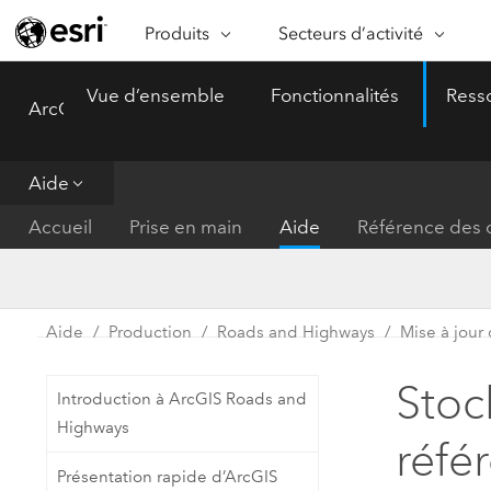
Produits
Secteurs d’activité
ARCGIS
SECTEURS D’ACTIVITÉ
FO
Vue d’ensemble
Fonctionnalités
Ress
ArcGIS Pro
Menu
Vue d’ensemble d’ArcGIS
Architecture, ingénierie et
Ca
Plateforme géospatiale
construction
Ob
d’entreprise d’Esri
do
Aide
Entreprise
ArcGIS Online
An
Accueil
Prise en main
Aide
Référence des o
Protection de l’environnemen
Plateforme de cartographie SaaS
Aj
complète
gé
Enseignement
ArcGIS Pro
Ge
Fournisseurs d’énergie
Aide
Production
Roads and Highways
Mise à jou
Logiciel SIG leader du marché
In
Gestion des installations
mondial
do
Stoc
Introduction à ArcGIS Roads and
Santé et services à la person
ArcGIS Enterprise
Highways
réfé
Système de base pour les SIG et
Administrations nationales
Présentation rapide d’ArcGIS
la cartographie