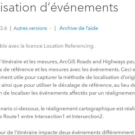
lisation d’événements
professionnels et
perspectiv
technologiques
tendances
l’univers
 3.6
|
|
Archive de l’aide
Autres versions
géospatia
ble avec la licence Location Referencing.
Tous les récits
d’itinéraire et les mesures,
ArcGIS Roads and Highways
peu
ns de référence et les mesures avec les événements. Ceci e
ement utile pour capturer la méthode de localisation d’orig
insi que pour utiliser le décalage de référence, au lieu de l
n de localiser les événements affectés par un réaligneme
nario ci-dessous, le réalignement cartographique est réali
Route1 entre Intersection1 et Intersection2.
jour de l’itinéraire impacte deux événements différemment