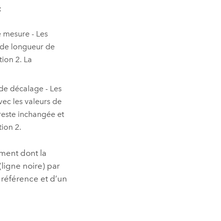
:
e mesure - Les
 de longueur de
tion 2. La
de décalage - Les
vec les valeurs de
 reste inchangée et
tion 2.
ment dont la
(ligne noire) par
 référence et d’un