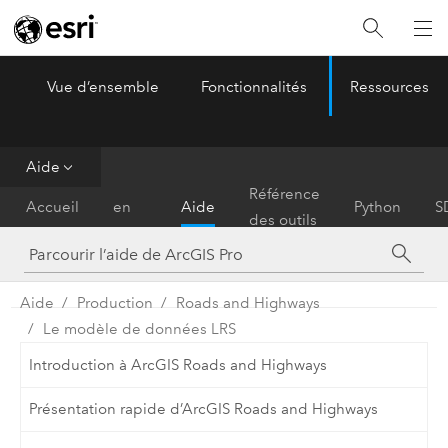
Vue d’ensemble
Fonctionnalités
Ressources
ArcGIS Pro
Menu
Aide
Prise
Référence
Accueil
en
Aide
Python
S
des outils
main
Aide
Production
Roads and Highways
Le modèle de données LRS
Introduction à ArcGIS Roads and Highways
Présentation rapide d’ArcGIS Roads and Highways