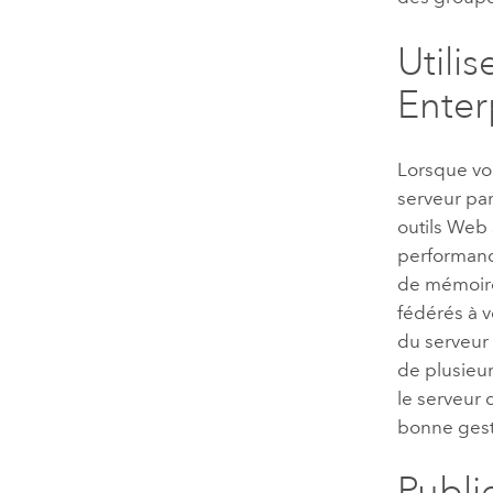
Utili
Enter
Lorsque vou
serveur pa
outils Web
performanc
de mémoire
fédérés à v
du serveur
de plusieur
le serveur 
bonne gest
Publi