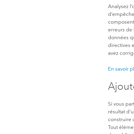
Analysez l’
d’empêcher 
composent l
erreurs de 
données qu
directives 
avez corrig
En savoir p
Ajout
Si vous pa
résultat d’
construire 
Tout élémen