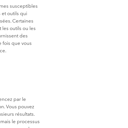
lèmes susceptibles
et outils qui
osées. Certaines
les outils ou les
urnissent des
e fois que vous
ce.
encez par le
on
. Vous pouvez
sieurs résultats.
, mais le processus