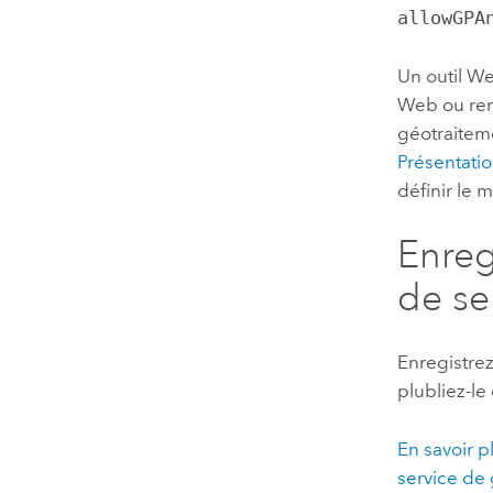
allowGPA
Un outil We
Web ou rem
géotraiteme
Présentatio
définir le 
Enreg
de se
Enregistrez
plubliez-l
En savoir p
service de