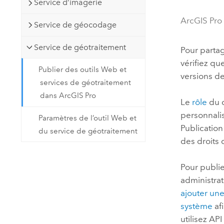
Service d’imagerie
Ressources naturelles
Technologie Developer
ArcGIS Pro
Service de géocodage
Créer des applications de
cartographie et d’analyse spatiale
Tous les secteurs d’activité
Service de géotraitement
Pour partag
vérifiez qu
Publier des outils Web et
versions d
Tous les produits
services de géotraitement
dans ArcGIS Pro
Le
rôle
du c
personnalis
Paramètres de l’outil Web et
Publication
du service de géotraitement
des droits 
Pour publi
administra
ajouter un
système
af
utilisez
API