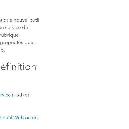
t que nouvel outil
ou service de
 rubrique
s propriétés pour
eb.
éfinition
ervice
(
.sd
) et
un outil Web ou un