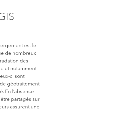
GIS
bergement est le
tage de nombreux
radation des
me et notamment
eux-ci sont
es de géotraitement
é. En l’absence
 être partagés sur
teurs assurent une