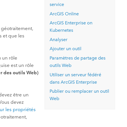
essai gratuit.
service
Lire le récit
Explorer ce cours
es et
Découvrir ArcGIS Pro
ArcGIS Online
 de
ArcGIS Enterprise on
e géotraitement,
l
Kubernetes
s et que les
Analyser
Ajouter un outil
 un rôle
Paramètres de partage des
quise est un rôle
outils Web
er des outils Web)
Utiliser un serveur fédéré
dans
ArcGIS Enterprise
Publier ou remplacer un outil
 devez être un
Web
 Vous devez
ur les propriétés
éotraitement,