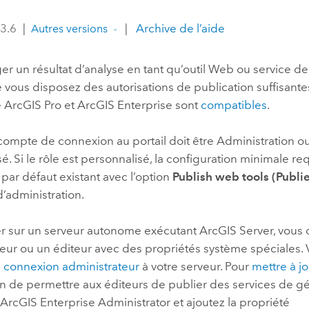
professionnels et
perspectiv
 3.6
|
|
Archive de l’aide
Autres versions
technologiques
tendances
l’univers
er un résultat d’analyse en tant qu’outil Web ou service d
géospatia
e vous disposez des autorisations de publication suffisante
e
ArcGIS Pro
et
ArcGIS Enterprise
sont
compatibles
.
Tous les récits
ompte de connexion au portail doit être Administration ou
é. Si le rôle est personnalisé, la configuration minimale re
 par défaut existant avec l’option
Publish web tools (Publi
d’administration.
er sur un serveur autonome exécutant
ArcGIS Server
, vous
teur ou un éditeur avec des propriétés système spéciales.
e connexion administrateur
à votre serveur. Pour
mettre à jo
in de permettre aux éditeurs de publier des services de g
 ArcGIS Enterprise Administrator
et ajoutez la propriété