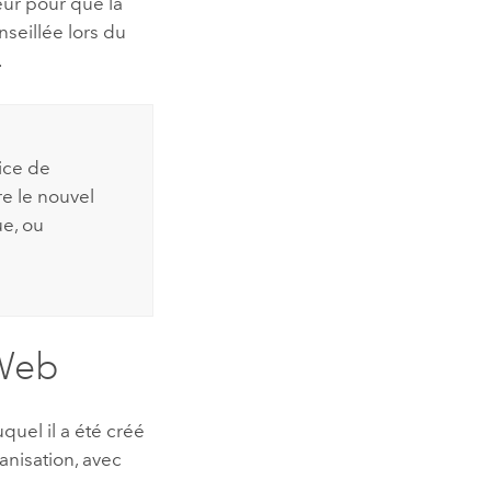
eur pour que la
nseillée lors du
.
vice de
re le nouvel
e, ou
 Web
quel il a été créé
ganisation, avec