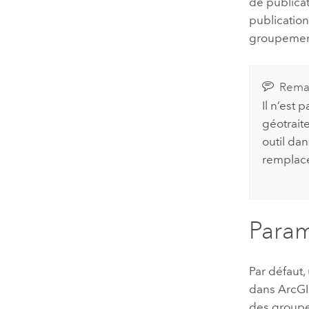
de publicat
publication
groupement 
Rema
Il n’est 
géotraite
outil da
remplacer
Param
Par défaut,
dans
ArcGI
des groupe