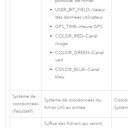
ponctuel de fichier
USER_BIT_FIELD
—
Valeur
des données utilisateur
GPS_TIME
—
Heure GPS
COLOR_RED
—
Canal
rouge
COLOR_GREEN
—
Canal
vert
COLOR_BLUE
—
Canal
bleu
Système de
Système de coordonnées du
Coordi
coordonnées
fichier LAS en entrée.
Syste
(Facultatif)
Suffixe des fichiers qui seront