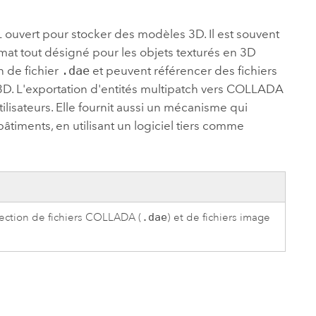
essai gratuit.
Lire le récit
Explorer ce cours
es et
Découvrir ArcGIS Pro
uvert pour stocker des modèles 3D. Il est souvent
 de
mat tout désigné pour les objets texturés en 3D
 de fichier
.dae
et peuvent référencer des fichiers
l
 3D. L'exportation d'entités multipatch vers COLLADA
lisateurs. Elle fournit aussi un mécanisme qui
âtiments, en utilisant un logiciel tiers comme
lection de fichiers COLLADA (
.dae
) et de fichiers image