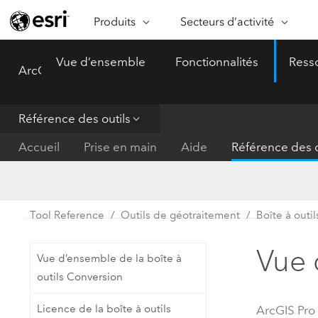
Produits
Secteurs d’activité
ARCGIS
SECTEURS D’ACTIVITÉ
FO
Vue d’ensemble
Fonctionnalités
Ress
ArcGIS Pro
Menu
Vue d’ensemble d’ArcGIS
Architecture, ingénierie et
Ca
Plateforme géospatiale
construction
Ob
d’entreprise d’Esri
do
Référence des outils
Entreprise
ArcGIS Online
An
Accueil
Prise en main
Aide
Référence des o
Protection de l’environnemen
Plateforme de cartographie SaaS
Aj
complète
gé
Enseignement
ArcGIS Pro
Ge
Fournisseurs d’énergie
Tool Reference
Outils de géotraitement
Boîte à outi
Logiciel SIG leader du marché
In
Gestion des installations
mondial
do
Vue 
Vue d’ensemble de la boîte à
Santé et services à la person
ArcGIS Enterprise
outils Conversion
Système de base pour les SIG et
Administrations nationales
Licence de la boîte à outils
ArcGIS Pro
la cartographie