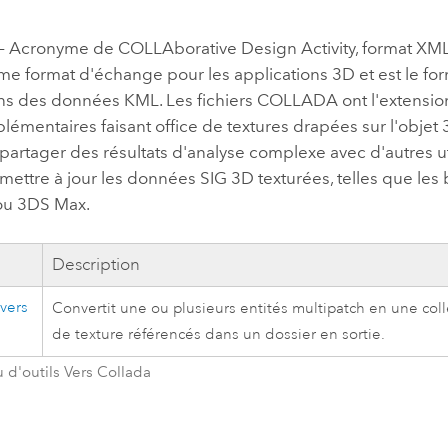
professionnels et
perspectiv
Acronyme de COLLAborative Design Activity, format XML o
technologiques
tendances
me format d'échange pour les applications 3D et est le for
l’univers
ns des données KML. Les fichiers COLLADA ont l'extension
géospatia
émentaires faisant office de textures drapées sur l'objet
artager des résultats d'analyse complexe avec d'autres uti
Tous les récits
ettre à jour les données SIG 3D texturées, telles que les b
ou 3DS Max.
Description
 vers
Convertit une ou plusieurs entités multipatch en une col
de texture référencés dans un dossier en sortie.
u d'outils Vers Collada