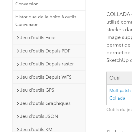
Conversion
Ressources naturelles
Technologie Developer
COLLADA – 
Historique de la boîte à outils
Créer des applications de
utilisé com
Conversion
cartographie et d’analyse spatiale
Tous les secteurs d’activité
stockés da
image suppl
Jeu d’outils Excel
permet de p
Tous les produits
Jeu d’outils Depuis PDF
permet de m
SketchUp 
Jeu d’outils Depuis raster
Jeu d’outils Depuis WFS
Outil
Jeu d’outils GPS
Multipatch
Collada
Jeu d’outils Graphiques
Outils du je
Jeu d’outils JSON
Jeu d’outils KML