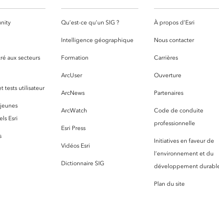
nity
Qu’est-ce qu’un SIG ?
À propos d’Esri
S
Intelligence géographique
Nous contacter
ré aux secteurs
Formation
Carrières
ArcUser
Ouverture
 tests utilisateur
ArcNews
Partenaires
 jeunes
ArcWatch
Code de conduite
ls Esri
professionnelle
Esri Press
s
Initiatives en faveur de
Vidéos Esri
l’environnement et du
Dictionnaire SIG
développement durabl
Plan du site