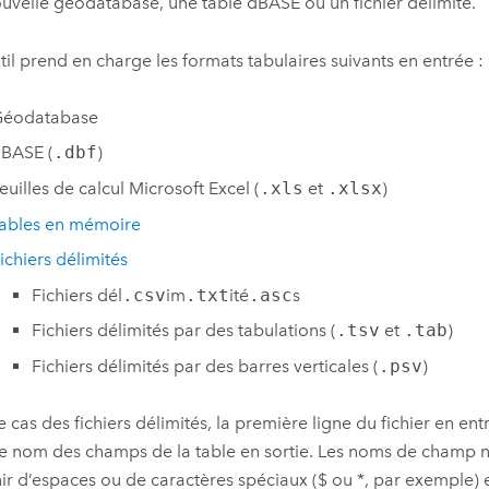
uvelle géodatabase, une table dBASE ou un fichier délimité.
til prend en charge les formats tabulaires suivants en entrée :
éodatabase
BASE (
.dbf
)
euilles de calcul
Microsoft Excel
(
.xls
et
.xlsx
)
ables en mémoire
ichiers délimités
Fichiers dél
.csv
im
.txt
ité
.asc
s
Fichiers délimités par des tabulations (
.tsv
et
.tab
)
Fichiers délimités par des barres verticales (
.psv
)
 cas des fichiers délimités, la première ligne du fichier en entr
nom des champs de la table en sortie. Les noms de champ 
ir d’espaces ou de caractères spéciaux ($ ou *, par exemple) e