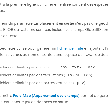
t si la première ligne du fichier en entrée contient des espace
ux.
valeur du paramètre
Emplacement en sortie
n’est pas une géod
 BLOB ou raster ne sont pas inclus. Les champs GlobalID sont
 de texte.
l peut être utilisé pour générer un
fichier délimité
en ajoutant l
hier suivantes au nom en sortie dans l’espace de travail de doss
ichiers délimités par une virgule (
.csv
,
.txt
ou
.asc
)
ichiers délimités par des tabulations (
.tsv
ou
.tab
)
ichiers délimités par des barres verticales (
.psv
)
ramètre
Field Map (Appariement des champs)
permet de gérer
ontenu dans le jeu de données en sortie.