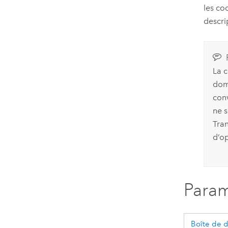
les co
descri
La 
dom
conv
ne s
Tra
d’o
Param
Boîte de 