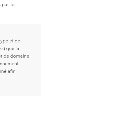
 pas les
type et de
s) que la
 et de domaine
ronnement
nné afin