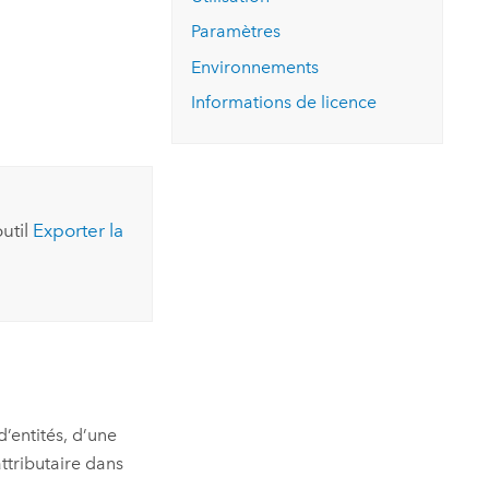
essai gratuit.
Lire le récit
Explorer ce cours
es et
Paramètres
Découvrir ArcGIS Pro
 de
Environnements
Informations de licence
l
outil
Exporter la
d’entités, d’une
attributaire dans