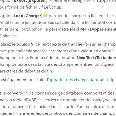
’option
Export (Exporter)
permet d’enregistrer un apparie
ous forme de fichier
.fieldmap
.
’option
Load (Charger)
permet de charger un fichier
.fie
’entités ou le jeu de données spécifié dans le fichier doit cor
tilisé dans l’outil. Sinon, le paramètre
Field Map (Appariement
éinitialisé.
tilisez le bouton
Slice Text (Texte de tranche)
sur les champ
exte pour sélectionner les caractères d’une valeur en entrée à 
hamp en sortie. Pour accéder au bouton
Slice Text (Texte de 
hamp de texte dans la liste des champs en entrée, puis spécifi
aractères de début et de fin.
l est également possible d’
apparier des champs dans un scrip
e la conversion de données de géodatabase comportant des 
es en table dBASE, les codes de domaine et de sous-type, ain
ptions, peuvent être inclus dans la sortie. Pour ce faire, utilis
itement Transférer les descriptions des domaines de champs. 