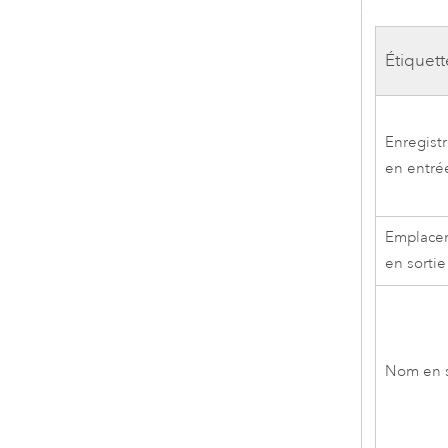
Étiquett
Enregist
en entré
Emplace
en sortie
Nom en s