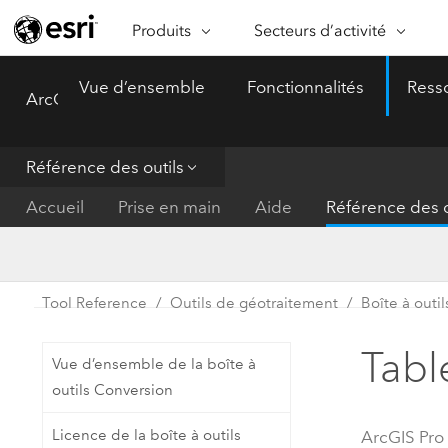
Produits
Secteurs d’activité
ARCGIS
SECTEURS D’ACTIVITÉ
FO
Vue d’ensemble
Fonctionnalités
Ress
ArcGIS Pro
Menu
Vue d’ensemble d’ArcGIS
Architecture, ingénierie et
Ca
Plateforme géospatiale
construction
Ob
d’entreprise d’Esri
do
Référence des outils
Entreprise
ArcGIS Online
An
Accueil
Prise en main
Aide
Référence des o
Protection de l’environnemen
Plateforme de cartographie SaaS
Aj
complète
gé
Enseignement
ArcGIS Pro
Ge
Fournisseurs d’énergie
Tool Reference
Outils de géotraitement
Boîte à outi
Logiciel SIG leader du marché
In
Gestion des installations
mondial
do
Tabl
Vue d’ensemble de la boîte à
Santé et services à la person
ArcGIS Enterprise
outils Conversion
Système de base pour les SIG et
Administrations nationales
Licence de la boîte à outils
ArcGIS Pro
la cartographie