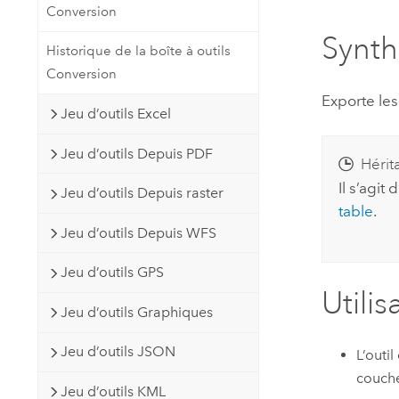
Conversion
Ressources naturelles
Technologie Developer
Synt
Historique de la boîte à outils
Créer des applications de
Conversion
cartographie et d’analyse spatiale
Tous les secteurs d’activité
Exporte les
Jeu d’outils Excel
Tous les produits
Jeu d’outils Depuis PDF
Hérit
Il s’agit 
Jeu d’outils Depuis raster
table
.
Jeu d’outils Depuis WFS
Jeu d’outils GPS
Utilis
Jeu d’outils Graphiques
Jeu d’outils JSON
L’outil
couche
Jeu d’outils KML