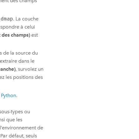
ment des champs
ldmap
. La couche
respondre à celui
 des champs)
est
s de la source du
extraire dans le
tranche)
, survolez un
ez les positions des
t
Python
.
sous-types ou
si que les
ez l’environnement de
Par défaut, seuls