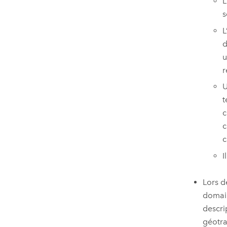
L
s
L
d
u
r
U
t
c
c
c
I
Lors d
domain
descri
géotra