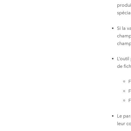
produi
spécia
Si la 
champs
champs
L’outi
de fic
F
F
F
Le pa
leur c