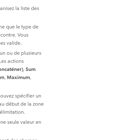
nisez la liste des
me que le type de
contre. Vous
es valide.
’un ou de plusieurs
Les actions
oncaténer)
,
Sum
um
,
Maximum
,
pouvez spécifier un
au début de la zone
élimitation.
une seule valeur en