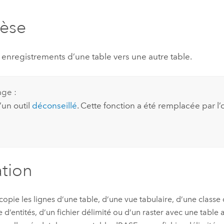
professionnels et
perspectiv
hèse
technologiques
tendances
l’univers
géospatia
 enregistrements d’une table vers une autre table.
Tous les récits
age :
d’un outil
déconseillé
. Cette fonction a été remplacée par l’
ation
 copie les lignes d’une table, d’une vue tabulaire, d’une classe 
 d’entités, d’un fichier délimité ou d’un raster avec une table 