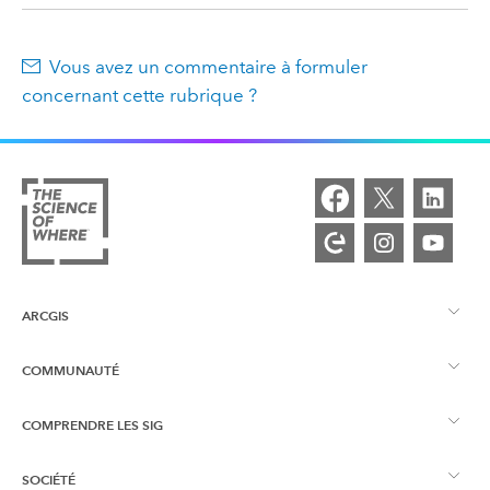
Vous avez un commentaire à formuler
concernant cette rubrique ?
ARCGIS
COMMUNAUTÉ
Vue d’ensemble d’ArcGIS
COMPRENDRE LES SIG
Esri Community
Cartographie
SOCIÉTÉ
Qu’est-ce qu’un SIG ?
Blog ArcGIS