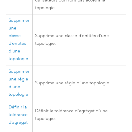
utilisateurs qui n’ont pas accès à la
topologie.
Supprimer
une
classe
Supprime une classe d’entités d’une
d’entités
topologie.
d’une
topologie
Supprimer
une règle
Supprime une règle d’une topologie.
d’une
topologie
Définir la
Définit la tolérance d'agrégat d'une
tolérance
topologie.
d’agrégat