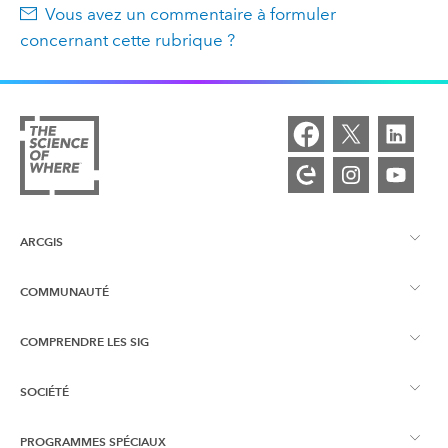
Vous avez un commentaire à formuler
concernant cette rubrique ?
ARCGIS
COMMUNAUTÉ
Vue d’ensemble d’ArcGIS
COMPRENDRE LES SIG
Esri Community
Cartographie
SOCIÉTÉ
Qu’est-ce qu’un SIG ?
Blog ArcGIS
ArcGIS Pro
PROGRAMMES SPÉCIAUX
À propos d’Esri