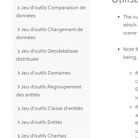
Jeu d'outils Comparaison de
données
The ou
which 
Jeu d’outils Chargement de
scene 
données
Note t
Jeu d’outils Géodatabase
being 
distribuée
Jeu d'outils Domaines
I
c
Jeu d’outils Regroupement
E
des entités
u
I
Jeu d'outils Classe d'entités
a
Jeu d’outils Entités
t
u
Jeu d’outils Champs