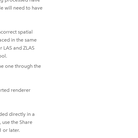
e will need to have
correct spatial
laced in the same
For LAS and ZLAS
ool.
ne one through the
orted renderer
ed directly in a
B, use the
Share
 or later.