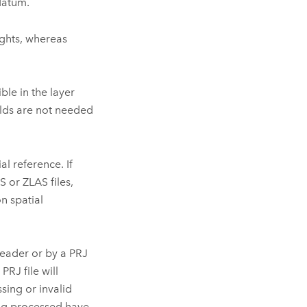
datum.
ights, whereas
ble in the layer
ields are not needed
l reference. If
 or ZLAS files,
n spatial
 header or by a PRJ
PRJ file will
sing or invalid
eing processed have