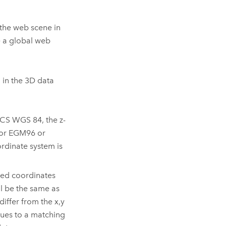
 the web scene in
be a global web
 in the 3D data
GCS WGS 84, the z-
 or EGM96 or
ordinate system is
cted coordinates
ll be the same as
differ from the x,y
lues to a matching