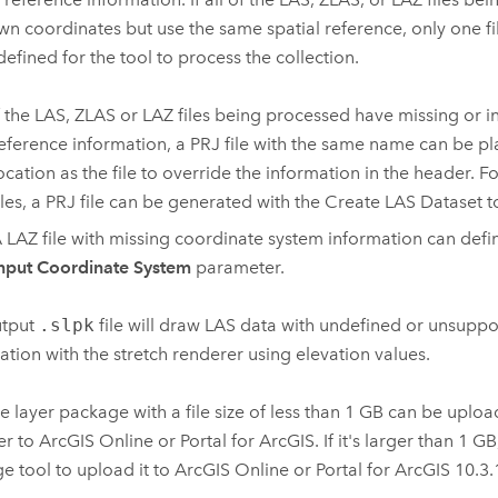
n coordinates but use the same spatial reference, only one fil
defined for the tool to process the collection.
f the LAS, ZLAS or LAZ files being processed have missing or in
eference information, a PRJ file with the same name can be p
ocation as the file to override the information in the header. 
iles, a PRJ file can be generated with the
Create LAS Dataset
t
 LAZ file with missing coordinate system information can defi
nput Coordinate System
parameter.
utput
.slpk
file will draw LAS data with undefined or unsupp
ation with the stretch renderer using elevation values.
e layer package with a file size of less than 1 GB can be upload
er to
ArcGIS Online
or
Portal for ArcGIS
. If it's larger than 1 G
ge
tool to upload it to
ArcGIS Online
or
Portal for ArcGIS
10.3.1