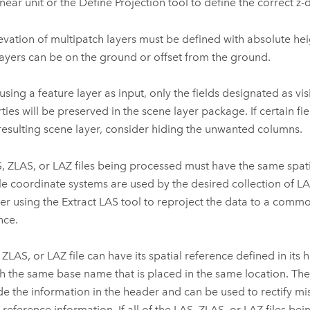
inear unit or the
Define Projection
tool to define the correct z-
evation of multipatch layers must be defined with absolute he
layers can be on the ground or offset from the ground.
sing a feature layer as input, only the fields designated as visi
ties will be preserved in the scene layer package. If certain f
 resulting scene layer, consider hiding the unwanted columns.
S, ZLAS, or LAZ files being processed must have the same spatia
le coordinate systems are used by the desired collection of LAS
er using the
Extract LAS
tool to reproject the data to a commo
nce.
 ZLAS, or LAZ file can have its spatial reference defined in its
ith the same base name that is placed in the same location. The 
de the information in the header and can be used to rectify mis
l reference information. If all of the LAS, ZLAS, or LAZ files b