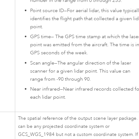
number in the range from 0 through 255.
Point source ID
—
For aerial lidar, this value typical
identifies the flight path that collected a given lid
point.
GPS time
—
The GPS time stamp at which the lase
point was emitted from the aircraft. The time is i
GPS seconds of the week.
Scan angle
—
The angular direction of the laser
scanner for a given lidar point. This value can
range from -90 through 90.
Near infrared
—
Near infrared records collected fo
each lidar point.
The spatial reference of the output scene layer package. 
can be any projected coordinate system or
GCS_WGS_1984 but not a custom coordinate system. If