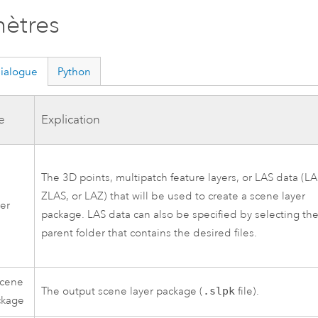
ètres
dialogue
Python
e
Explication
The 3D points, multipatch feature layers, or LAS data (LA
ZLAS, or LAZ) that will be used to create a scene layer
yer
package. LAS data can also be specified by selecting th
parent folder that contains the desired files.
Scene
The output scene layer package (
.slpk
file).
ckage