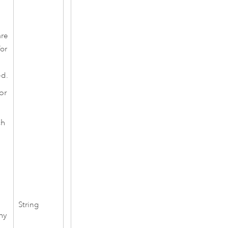
are
for
ed.
or
ch
String
ny