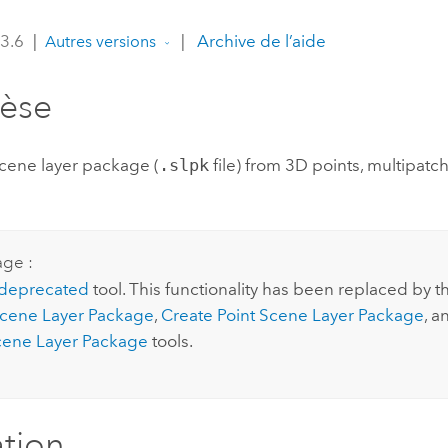
professionnels et
perspectiv
 3.6
|
|
Archive de l’aide
Autres versions
technologiques
tendances
l’univers
hèse
géospatia
scene layer package (
.slpk
file) from 3D points, multipatch
Tous les récits
age :
deprecated
tool. This functionality has been replaced by 
cene Layer Package
,
Create Point Scene Layer Package
, 
cene Layer Package
tools.
ation