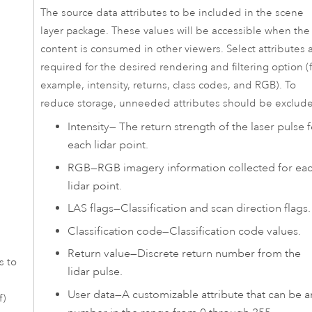
The source data attributes to be included in the scene
layer package. These values will be accessible when the
content is consumed in other viewers. Select attributes 
required for the desired rendering and filtering option (
example, intensity, returns, class codes, and RGB). To
reduce storage, unneeded attributes should be exclud
Intensity
—
The return strength of the laser pulse f
each lidar point.
RGB
—
RGB imagery information collected for ea
lidar point.
LAS flags
—
Classification and scan direction flags.
Classification code
—
Classification code values.
Return value
—
Discrete return number from the
s to
lidar pulse.
User data
—
A customizable attribute that can be a
f)