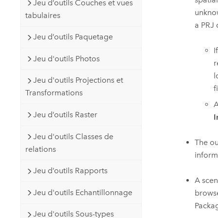
Jeu d’outils Couches et vues
unknow
tabulaires
a PRJ 
Jeu d’outils Paquetage
I
Jeu d'outils Photos
r
l
Jeu d'outils Projections et
f
Transformations
A
Jeu d’outils Raster
I
Jeu d'outils Classes de
The o
relations
inform
Jeu d’outils Rapports
A scen
Jeu d'outils Echantillonnage
brows
Packa
Jeu d'outils Sous-types