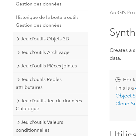
Gestion des données
Ressources naturelles
Technologie Developer
ArcGIS Pro
Historique de la boîte à outils
Créer des applications de
Gestion des données
cartographie et d’analyse spatiale
Tous les secteurs d’activité
Synt
Jeu d’outils Objets 3D
Tous les produits
Creates a 
Jeu d'outils Archivage
data.
Jeu d'outils Pièces jointes
Jeu d’outils Règles
Hérit
attributaires
This is a
Object S
Jeu d’outils Jeu de données
Cloud S
Catalogue
Jeu d'outils Valeurs
conditionnelles
Utilis