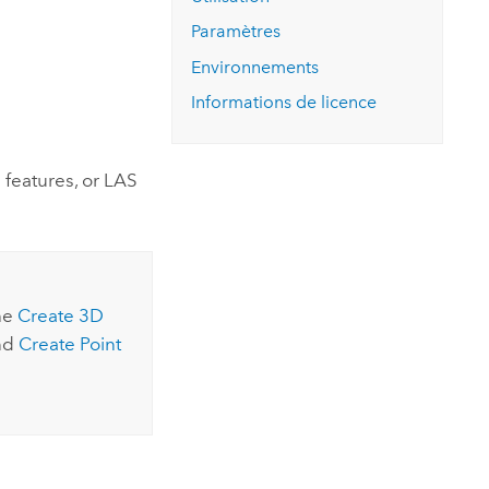
essai gratuit.
Lire le récit
Explorer ce cours
es et
Paramètres
Découvrir ArcGIS Pro
 de
Environnements
Informations de licence
l
 features, or LAS
the
Create 3D
and
Create Point