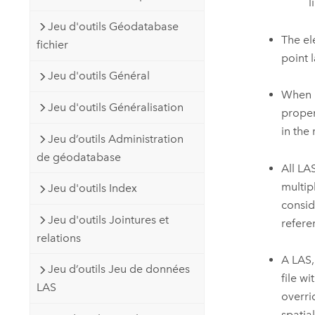
l
Jeu d'outils Géodatabase
The el
fichier
point 
Jeu d'outils Général
When u
Jeu d'outils Généralisation
proper
in the
Jeu d’outils Administration
de géodatabase
All LA
multip
Jeu d'outils Index
consid
Jeu d'outils Jointures et
refere
relations
A LAS,
Jeu d’outils Jeu de données
file w
LAS
overri
spatia