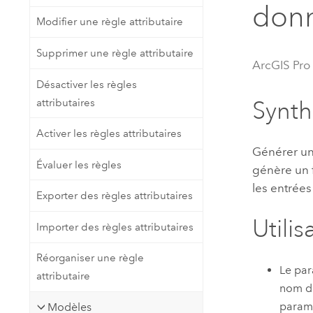
don
Ressources naturelles
Modifier une règle attributaire
Technologie Developer
Créer des applications de
Supprimer une règle attributaire
cartographie et d’analyse spatiale
Tous les secteurs d’activité
ArcGIS Pro
Désactiver les règles
attributaires
Synt
Tous les produits
Activer les règles attributaires
Générer une
Évaluer les règles
génère un 
les entrées
Exporter des règles attributaires
Utilis
Importer des règles attributaires
Réorganiser une règle
Le pa
attributaire
nom de
param
Modèles