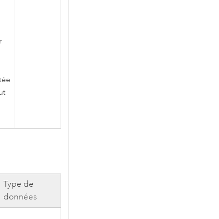
r
tée
ut
Type de
données