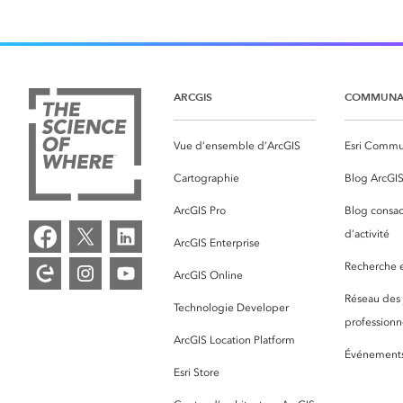
ARCGIS
COMMUNA
Vue d’ensemble d’ArcGIS
Esri Commu
Cartographie
Blog ArcGI
ArcGIS Pro
Blog consac
d’activité
ArcGIS Enterprise
Recherche et
ArcGIS Online
Réseau des
Technologie Developer
professionne
ArcGIS Location Platform
Événement
Esri Store