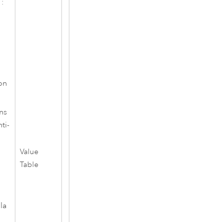
 :
ion
ns
ti-
Value
Table
la