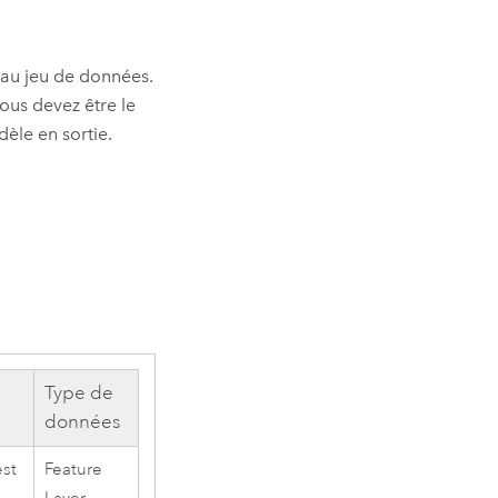
a au jeu de données.
ous devez être le
èle en sortie.
Type de
données
est
Feature