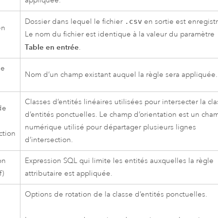
appliquée.
Dossier dans lequel le fichier
.csv
en sortie est enregistr
en
Le nom du fichier est identique à la valeur du paramètre
Table en entrée
.
de
Nom d’un champ existant auquel la règle sera appliquée.
Classes d’entités linéaires utilisées pour intersecter la cl
de
d’entités ponctuelles. Le champ d’orientation est un cha
numérique utilisé pour départager plusieurs lignes
ction
d’intersection.
on
Expression SQL qui limite les entités auxquelles la règle
f)
attributaire est appliquée.
Options de rotation de la classe d’entités ponctuelles.