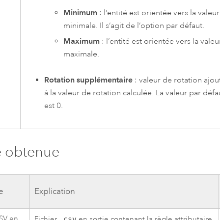
Minimum
: l’entité est orientée vers la valeur
minimale. Il s’agit de l’option par défaut.
Maximum
: l’entité est orientée vers la valeu
maximale.
Rotation supplémentaire
: valeur de rotation ajou
à la valeur de rotation calculée. La valeur par défa
est 0.
e obtenue
e
Explication
CSV en
Fichier
.csv
en sortie contenant la règle attributaire