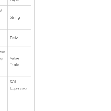
Layer
é.
String
Field
asse
mp
Value
Table
SQL
Expression