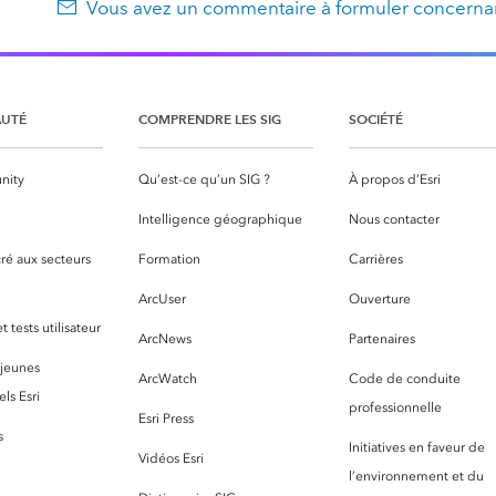
Vous avez un commentaire à formuler concernan
UTÉ
COMPRENDRE LES SIG
SOCIÉTÉ
nity
Qu’est-ce qu’un SIG ?
À propos d’Esri
S
Intelligence géographique
Nous contacter
ré aux secteurs
Formation
Carrières
ArcUser
Ouverture
 tests utilisateur
ArcNews
Partenaires
 jeunes
ArcWatch
Code de conduite
ls Esri
professionnelle
Esri Press
s
Initiatives en faveur de
Vidéos Esri
l’environnement et du