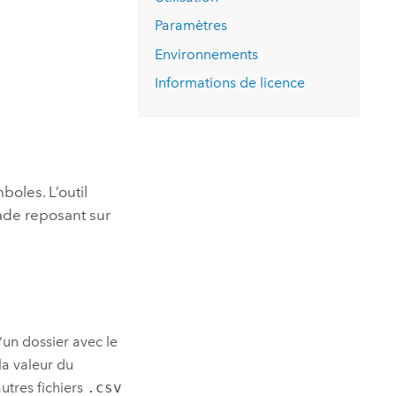
essai gratuit.
Lire le récit
Explorer ce cours
es et
Paramètres
Découvrir ArcGIS Pro
 de
Environnements
Informations de licence
l
boles. L’outil
ade
reposant sur
un dossier avec le
 la valeur du
’autres fichiers
.csv