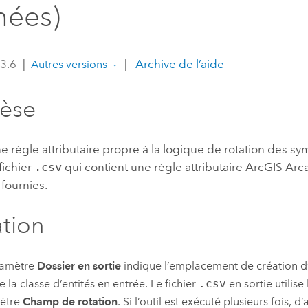
nées)
professionnels et
perspectiv
technologiques
tendances
l’univers
 3.6
|
|
Archive de l’aide
Autres versions
géospatia
hèse
Tous les récits
 règle attributaire propre à la logique de rotation des sym
fichier
.csv
qui contient une règle attributaire
ArcGIS Arc
 fournies.
ation
ramètre
Dossier en sortie
indique l’emplacement de création d’
 la classe d’entités en entrée. Le fichier
.csv
en sortie utilise
ètre
Champ de rotation
. Si l’outil est exécuté plusieurs fois, d