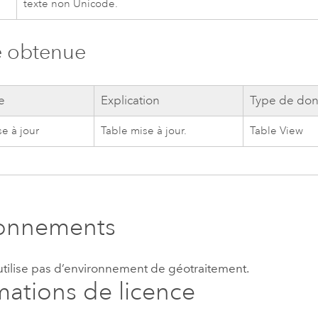
texte non Unicode.
e obtenue
e
Explication
Type de do
e à jour
Table mise à jour.
Table View
ronnements
’utilise pas d’environnement de géotraitement.
mations de licence