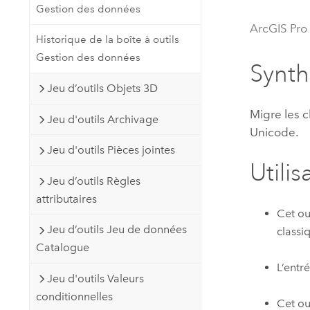
Gestion des données
Ressources naturelles
Technologie Developer
ArcGIS Pro
Historique de la boîte à outils
Créer des applications de
Gestion des données
cartographie et d’analyse spatiale
Tous les secteurs d’activité
Synt
Jeu d’outils Objets 3D
Tous les produits
Migre les 
Jeu d'outils Archivage
Unicode.
Jeu d'outils Pièces jointes
Utilis
Jeu d’outils Règles
attributaires
Cet ou
Jeu d’outils Jeu de données
classi
Catalogue
L’entr
Jeu d'outils Valeurs
conditionnelles
Cet ou