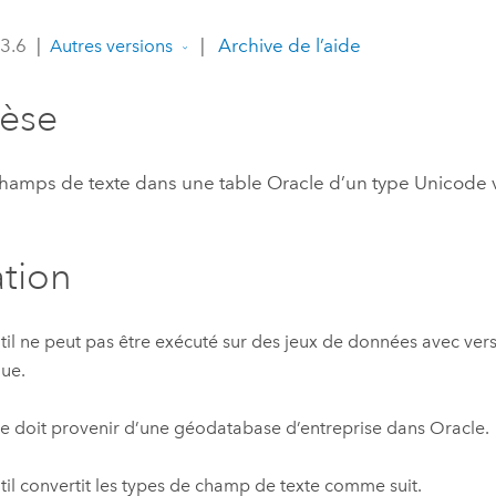
professionnels et
perspectiv
 3.6
|
|
Archive de l’aide
Autres versions
technologiques
tendances
l’univers
hèse
géospatia
champs de texte dans une table
Oracle
d’un type Unicode 
Tous les récits
ation
til ne peut pas être exécuté sur des jeux de données avec ve
que.
ée doit provenir d’une géodatabase d’entreprise dans
Oracle
.
til convertit les types de champ de texte comme suit.