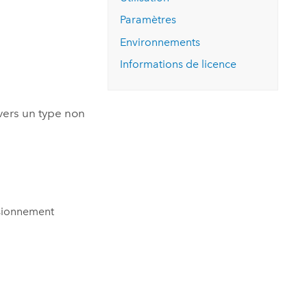
essai gratuit.
Lire le récit
Explorer ce cours
es et
Paramètres
Découvrir ArcGIS Pro
 de
Environnements
Informations de licence
l
vers un type non
rsionnement