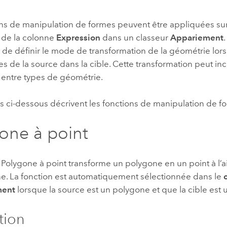
professionnels et
perspectiv
ns de manipulation de formes peuvent être appliquées sur
technologiques
tendances
de la colonne
Expression
dans un classeur
Appariement
l’univers
 de définir le mode de transformation de la géométrie lo
géospatia
 de la source dans la cible. Cette transformation peut in
 entre types de géométrie.
Tous les récits
s ci-dessous décrivent les fonctions de manipulation de f
one à point
 Polygone à point transforme un polygone en un point à l’
e. La fonction est automatiquement sélectionnée dans le
ment
lorsque la source est un polygone et que la cible est u
ation