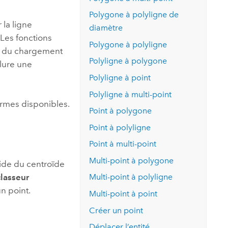
essai gratuit.
Lire le récit
Explorer ce cours
es et
Polygone à polyligne de
Découvrir ArcGIS Pro
 la ligne
 de
diamètre
. Les fonctions
Polygone à polyligne
rs du chargement
l
Polyligne à polygone
clure une
Polyligne à point
Polyligne à multi-point
ormes disponibles.
Point à polygone
Point à polyligne
Point à multi-point
Multi-point à polygone
aide du centroïde
classeur
Multi-point à polyligne
n point.
Multi-point à point
Créer un point
Déplacer l’entité