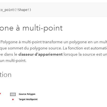
to_point(!Shape!)
one à multi-point
 Polygone à multi-point transforme un polygone en un mult
aque sommet du polygone source. La fonction est automa
ée dans le
classeur d’appariement
lorsque la source est u
 un multi-point.
ation