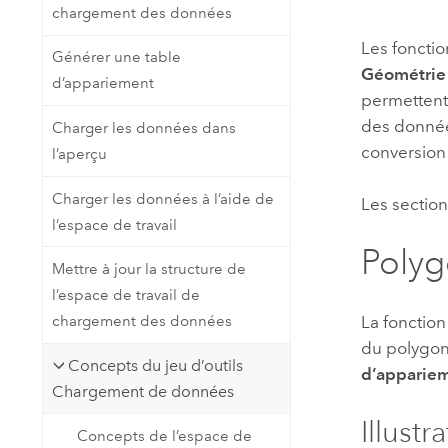
chargement des données
Ressources naturelles
Technologie Developer
Les fonctio
Générer une table
Créer des applications de
Géométrie
d’appariement
cartographie et d’analyse spatiale
Tous les secteurs d’activité
permettent
des données
Charger les données dans
conversion
l’aperçu
Tous les produits
Charger les données à l’aide de
Les section
l’espace de travail
Polyg
Mettre à jour la structure de
l’espace de travail de
La fonction
chargement des données
du polygon
Concepts du jeu d’outils
d’apparie
Chargement de données
Illustr
Concepts de l’espace de