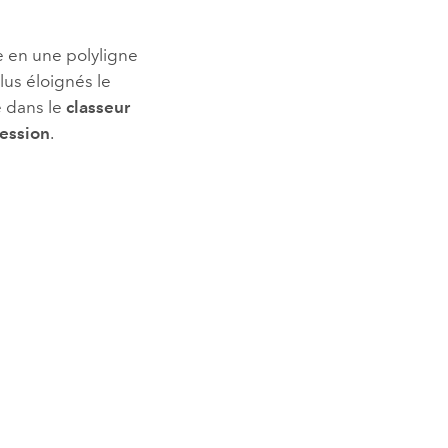
e en une polyligne
us éloignés le
e dans le
classeur
ession
.