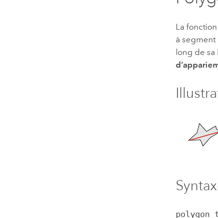
La fonctio
à segment 
long de sa 
d’apparie
Illustr
Syntax
polygon_