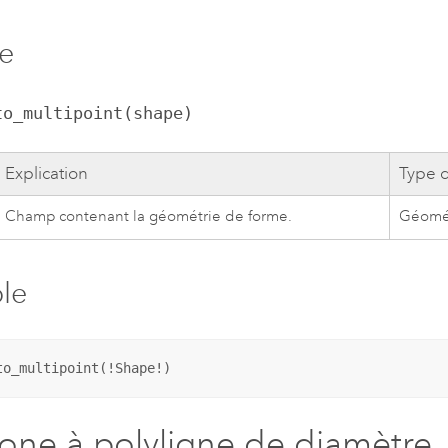
e
to_multipoint(shape)
Explication
Type 
Champ contenant la géométrie de forme.
Géomé
le
to_multipoint(!Shape!)
one à polyligne de diamètre