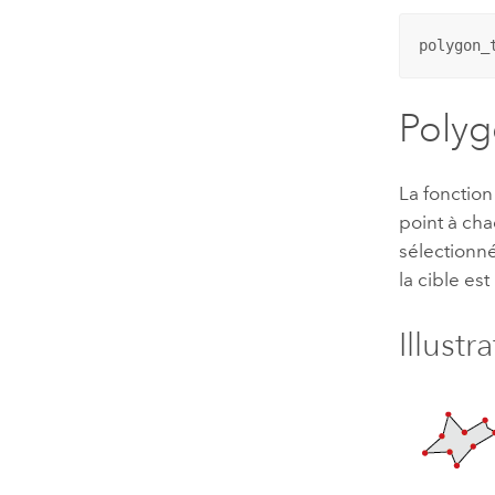
polygon_
Polyg
La fonction
point à ch
sélectionn
la cible est
Illustr