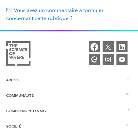
Vous avez un commentaire à formuler
concernant cette rubrique ?
ARCGIS
COMMUNAUTÉ
Vue d’ensemble d’ArcGIS
COMPRENDRE LES SIG
Esri Community
Cartographie
SOCIÉTÉ
Qu’est-ce qu’un SIG ?
Blog ArcGIS
ArcGIS Pro