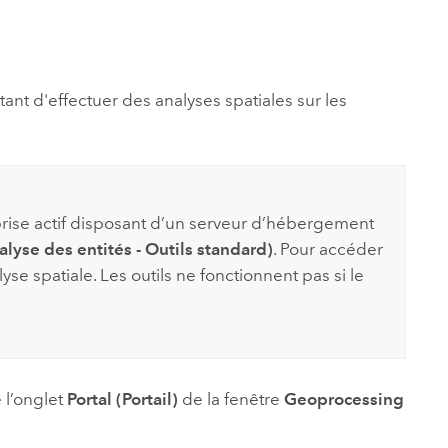
essai gratuit.
Lire le récit
Explorer ce cours
es et
Découvrir ArcGIS Pro
 de
tant d'effectuer des analyses spatiales sur les
l
rise
actif disposant d’un serveur d’hébergement
alyse des entités - Outils standard)
. Pour accéder
yse spatiale. Les outils ne fonctionnent pas si le
 l’onglet
Portal (Portail)
de la fenêtre
Geoprocessing