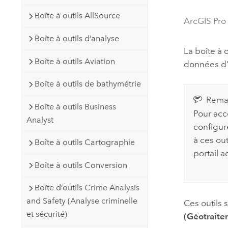
Ressources naturelles
Boîte à outils AllSource
Technologie Developer
ArcGIS Pro
Créer des applications de
Boîte à outils d’analyse
cartographie et d’analyse spatiale
Tous les secteurs d’activité
La boîte à 
Boîte à outils Aviation
données d'e
Tous les produits
Boîte à outils de bathymétrie
Rema
Boîte à outils Business
Pour accé
Analyst
configur
à ces out
Boîte à outils Cartographie
portail ac
Boîte à outils Conversion
Boîte d’outils Crime Analysis
and Safety (Analyse criminelle
Ces outils 
et sécurité)
(Géotraite