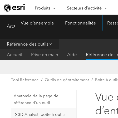
Produits
Secteurs d’activité
ARCGIS
SECTEURS D’ACTIVITÉ
FO
Vue d’ensemble
Fonctionnalités
Ress
ArcGIS Pro
Menu
Vue d’ensemble d’ArcGIS
Architecture, ingénierie et
Ca
Plateforme géospatiale
construction
Ob
d’entreprise d’Esri
do
Référence des outils
Entreprise
ArcGIS Online
An
Accueil
Prise en main
Aide
Référence des o
Protection de l’environnemen
Plateforme de cartographie SaaS
Aj
complète
gé
Enseignement
ArcGIS Pro
Ge
Fournisseurs d’énergie
Tool Reference
Outils de géotraitement
Boîte à outi
Logiciel SIG leader du marché
In
Gestion des installations
mondial
do
Vue 
Anatomie de la page de
Santé et services à la person
ArcGIS Enterprise
référence d'un outil
d’en
Système de base pour les SIG et
Administrations nationales
3D Analyst, boîte à outils
la cartographie