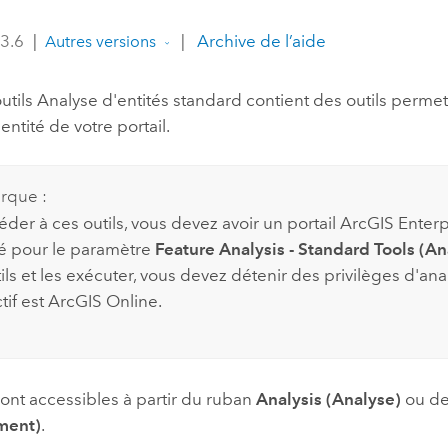
professionnels et
perspectiv
 3.6
|
|
Archive de l’aide
Autres versions
technologiques
tendances
l’univers
outils Analyse d'entités standard contient des outils permet
géospatia
ntité de votre portail.
Tous les récits
rque :
der à ces outils, vous devez avoir un portail
ArcGIS Enterp
é pour le paramètre
Feature Analysis - Standard Tools (An
ils et les exécuter, vous devez détenir des privilèges d'anal
tif est
ArcGIS Online
.
sont accessibles à partir du ruban
Analysis (Analyse)
ou de
ment)
.