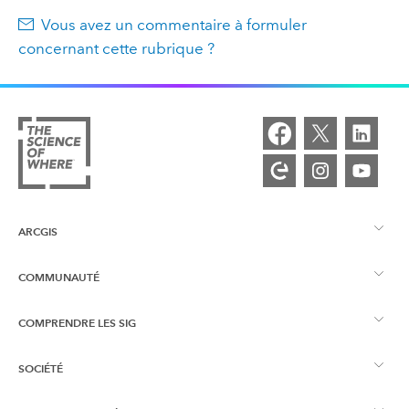
Vous avez un commentaire à formuler
concernant cette rubrique ?
ARCGIS
COMMUNAUTÉ
Vue d’ensemble d’ArcGIS
COMPRENDRE LES SIG
Esri Community
Cartographie
SOCIÉTÉ
Qu’est-ce qu’un SIG ?
Blog ArcGIS
ArcGIS Pro